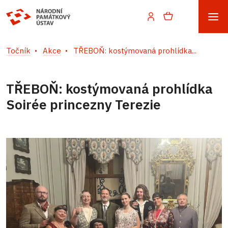
Točník
Akce
TŘEBOŇ: kostýmovaná prohlídka...
TŘEBOŇ: kostýmovaná prohlídka
Soirée princezny Terezie