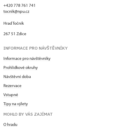
+420 778 761 741
tocnik@npu.cz
Hrad Točník
267 51 Zdice
INFORMACE PRO NÁVŠTĚVNÍKY
Informace pro návštěvníky
Prohlídkové okruhy
Návštěvní dob
a
Rezervace
Vstupné
Tipy na výlety
MOHLO BY VÁS ZAJÍMAT
O hradu