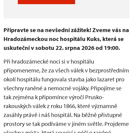
Připravte se na nevšední zážitek! Zveme vás na
Hradozámeckou noc hospitálu Kuks, která se
uskuteční v sobotu 22. srpna 2026 od 19:00.
Při hradozámecké noci si v hospitálu
připomeneme, že za všech válek v bezprostředním
okolí hospitálu fungovala stavba jako lazaret pro
všechny raněné a nemocné vojáky. Připojíme se
tak zejména k připomínce výročí Prusko-
rakouských válek z roku 1866, které významně
zasáhly právě i náš hospitál. Na běžně přistupné
prostory se tak podíváme v jiném světle. Projdeme
všechna místa, která souvisí s péčí o raněné