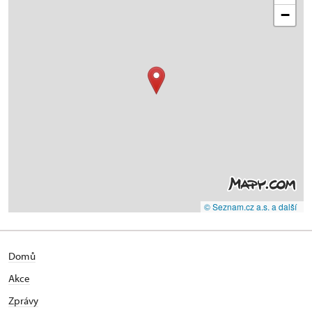
−
© Seznam.cz a.s. a další
Domů
Akce
Zprávy