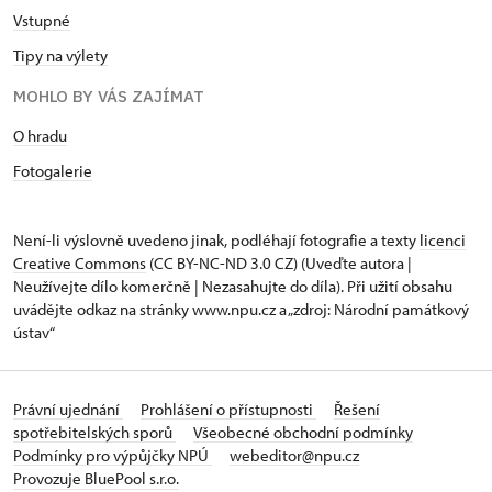
Vstupné
Tipy na výlety
MOHLO BY VÁS ZAJÍMAT
O hradu
Fotogalerie
Není-li výslovně uvedeno jinak, podléhají fotografie a texty
licenci
Creative Commons
(CC BY-NC-ND 3.0 CZ) (Uveďte autora |
Neužívejte dílo komerčně | Nezasahujte do díla). Při užití obsahu
uvádějte odkaz na stránky www.npu.cz a „zdroj: Národní památkový
ústav“
Právní ujednání
Prohlášení o přístupnosti
Řešení
spotřebitelských sporů
Všeobecné obchodní podmínky
Podmínky pro výpůjčky NPÚ
webeditor@npu.cz
Provozuje BluePool s.r.o.