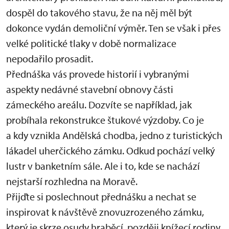
dospěl do takového stavu, že na něj měl být
dokonce vydán demoliční výměr. Ten se však i přes
velké politické tlaky v době normalizace
nepodařilo prosadit.
Přednáška vás provede historií i vybranými
aspekty nedávné stavební obnovy části
zámeckého areálu. Dozvíte se například, jak
probíhala rekonstrukce štukové výzdoby. Co je
a kdy vznikla Andělská chodba, jedno z turistických
lákadel uherčického zámku. Odkud pochází velký
lustr v banketním sále. Ale i to, kde se nachází
nejstarší rozhledna na Moravě.
Přijďte si poslechnout přednášku a nechat se
inspirovat k návštěvě znovuzrozeného zámku,
který je skrze osudy hraběcí, později knížecí rodiny