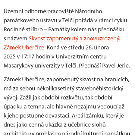
Územní odborné pracoviště Národního
památkového ústavu v Telči pořádá v rámci cyklu
Rodinné stříbro – Památky kolem nás přednášku
s názvem
Skvost zapomenutý a znovuzrozený.
Zámek Uherčice
. Koná ve středu 26. února
2025 v 17:17 hodin v Univerzitním centru
Masarykovy univerzity v Telči. Přednáší Pavel Jerie.
Zámek Uherčice, zapomenutý skvost na hranicích,
má za sebou několikasetletý stavebněhistorický
vývoj. Zažil jak období rozkvětu, tak období
úpadku a temna, ale hlavně nezájmu vedoucí až
k jeho postupné devastaci. Areál zámku, který je
dnes jako cenná ukázka z učebnice slohů
architektury prohlášen národní kulturní památkou,