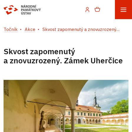
Točník
Akce
Skvost zapomenutý a znovuzrozený....
Skvost zapomenutý
a znovuzrozený. Zámek Uherčice