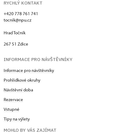
RYCHLÝ KONTAKT
+420 778 761 741
tocnik@npu.cz
Hrad Točník
267 51 Zdice
INFORMACE PRO NÁVŠTĚVNÍKY
Informace pro návštěvníky
Prohlídkové okruhy
Návštěvní dob
a
Rezervace
Vstupné
Tipy na výlety
MOHLO BY VÁS ZAJÍMAT