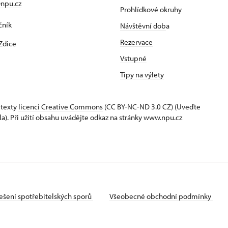
npu.cz
Prohlídkové okruhy
čník
Návštěvní dob
a
Rezervace
Zdice
Vstupné
Tipy na výlety
 texty
licenci Creative Commons
(CC BY-NC-ND 3.0 CZ) (Uveďte
la). Při užití obsahu uvádějte odkaz na stránky www.npu.cz
ešení spotřebitelských sporů
Všeobecné obchodní podmínky