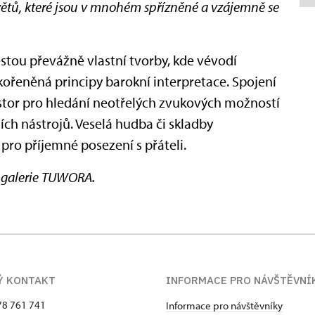
větů, které jsou v mnohém spřízněné a vzájemně se
estou převážně vlastní tvorby, kde vévodí
kořeněná principy barokní interpretace. Spojení
ostor pro hledání neotřelých zvukových možností
ích nástrojů. Veselá hudba či skladby
 pro příjemné posezení s přáteli.
é galerie TUWORA.
Ý KONTAKT
INFORMACE PRO NÁVŠTĚVNÍ
78 761 741
Informace pro návštěvníky