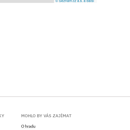
© Seznam.cz a.s. a další
KY
MOHLO BY VÁS ZAJÍMAT
O hradu