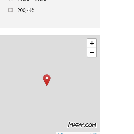
200,-Kč
+
−