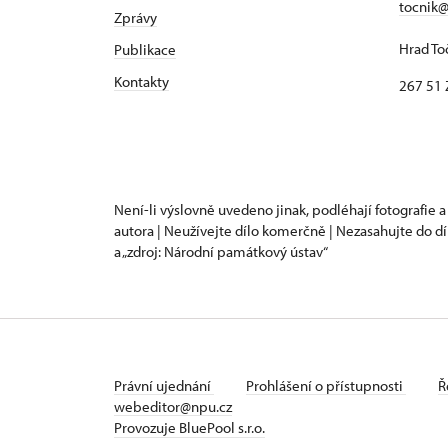
tocnik@
Zprávy
Hrad To
Publikace
Kontakty
267 51 
Není-li výslovně uvedeno jinak, podléhají fotografie a
autora | Neužívejte dílo komerčně | Nezasahujte do dí
a „zdroj: Národní památkový ústav“
Právní ujednání
Prohlášení o přístupnosti
Ř
webeditor@npu.cz
Provozuje BluePool s.r.o.