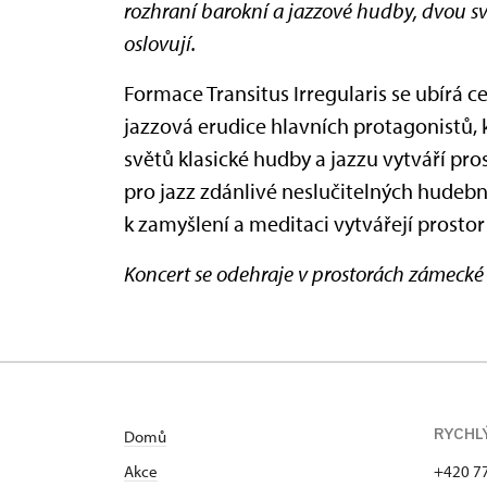
rozhraní barokní a jazzové hudby, dvou s
oslovují.
Formace Transitus Irregularis se ubírá c
jazzová erudice hlavních protagonistů, 
světů klasické hudby a jazzu vytváří pr
pro jazz zdánlivé neslučitelných hudebn
k zamyšlení a meditaci vytvářejí prostor
Koncert se odehraje v prostorách zámeck
RYCHL
Domů
Akce
+420 7