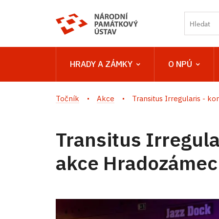
HRADY A ZÁMKY
O NPÚ
Točník
Akce
Transitus Irregularis - kon
Transitus Irregula
akce Hradozámec