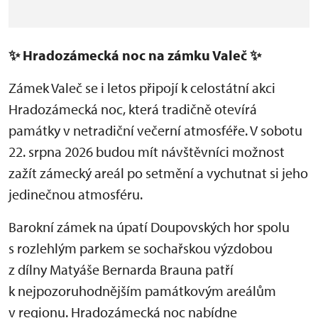
✨
Hradozámecká noc na zámku Valeč
✨
Zámek Valeč se i letos připojí k celostátní akci
Hradozámecká noc, která tradičně otevírá
památky v netradiční večerní atmosféře. V sobotu
22. srpna 2026 budou mít návštěvníci možnost
zažít zámecký areál po setmění a vychutnat si jeho
jedinečnou atmosféru.
Barokní zámek na úpatí Doupovských hor spolu
s rozlehlým parkem se sochařskou výzdobou
z dílny Matyáše Bernarda Brauna patří
k nejpozoruhodnějším památkovým areálům
v regionu. Hradozámecká noc nabídne