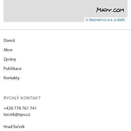
© Seznam.cz a.s. a další
Domů
Akce
Zprávy
Publikace
Kontakty
RYCHLÝ KONTAKT
+420 778 761 741
tocnik@npu.cz
Hrad Točník