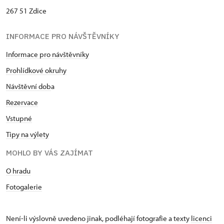
267 51 Zdice
INFORMACE PRO NÁVŠTĚVNÍKY
Informace pro návštěvníky
Prohlídkové okruhy
Návštěvní dob
a
Rezervace
Vstupné
Tipy na výlety
MOHLO BY VÁS ZAJÍMAT
O hradu
Fotogalerie
Není-li výslovně uvedeno jinak, podléhají fotografie a texty
licenci