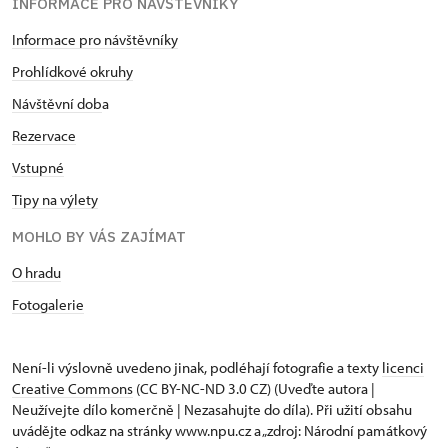
INFORMACE PRO NÁVŠTĚVNÍKY
Informace pro návštěvníky
Prohlídkové okruhy
Návštěvní dob
a
Rezervace
Vstupné
Tipy na výlety
MOHLO BY VÁS ZAJÍMAT
O hradu
Fotogalerie
Není-li výslovně uvedeno jinak, podléhají fotografie a texty
licenci
Creative Commons
(CC BY-NC-ND 3.0 CZ) (Uveďte autora |
Neužívejte dílo komerčně | Nezasahujte do díla). Při užití obsahu
uvádějte odkaz na stránky www.npu.cz a „zdroj: Národní památkový