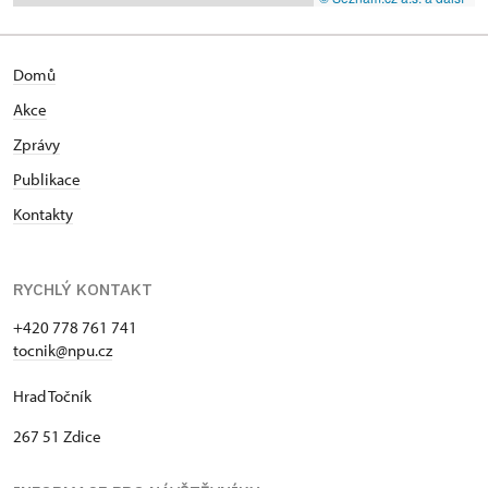
Domů
Akce
Zprávy
Publikace
Kontakty
RYCHLÝ KONTAKT
+420 778 761 741
tocnik@npu.cz
Hrad Točník
267 51 Zdice