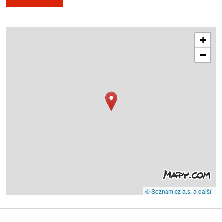
+
−
© Seznam.cz a.s. a další