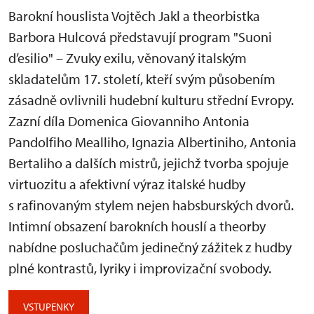
Barokní houslista Vojtěch Jakl a theorbistka
Barbora Hulcová představují program "Suoni
d’esilio" – Zvuky exilu, věnovaný italským
skladatelům 17. století, kteří svým působením
zásadně ovlivnili hudební kulturu střední Evropy.
Zazní díla Domenica Giovanniho Antonia
Pandolfiho Mealliho, Ignazia Albertiniho, Antonia
Bertaliho a dalších mistrů, jejichž tvorba spojuje
virtuozitu a afektivní výraz italské hudby
s rafinovaným stylem nejen habsburských dvorů.
Intimní obsazení barokních houslí a theorby
nabídne posluchačům jedinečný zážitek z hudby
plné kontrastů, lyriky i improvizační svobody.
VSTUPENKY