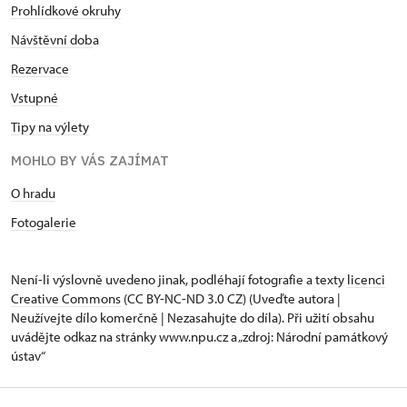
Prohlídkové okruhy
Návštěvní dob
a
Rezervace
Vstupné
Tipy na výlety
MOHLO BY VÁS ZAJÍMAT
O hradu
Fotogalerie
Není-li výslovně uvedeno jinak, podléhají fotografie a texty
licenci
Creative Commons
(CC BY-NC-ND 3.0 CZ) (Uveďte autora |
Neužívejte dílo komerčně | Nezasahujte do díla). Při užití obsahu
uvádějte odkaz na stránky www.npu.cz a „zdroj: Národní památkový
ústav“