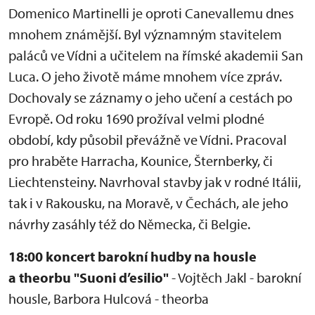
Domenico Martinelli je oproti Canevallemu dnes
mnohem známější. Byl významným stavitelem
paláců ve Vídni a učitelem na římské akademii San
Luca. O jeho životě máme mnohem více zpráv.
Dochovaly se záznamy o jeho učení a cestách po
Evropě. Od roku 1690 prožíval velmi plodné
období, kdy působil převážně ve Vídni. Pracoval
pro hraběte Harracha, Kounice, Šternberky, či
Liechtensteiny. Navrhoval stavby jak v rodné Itálii,
tak i v Rakousku, na Moravě, v Čechách, ale jeho
návrhy zasáhly též do Německa, či Belgie.
18:00 koncert barokní hudby na housle
a theorbu "Suoni d’esilio"
- Vojtěch Jakl - barokní
housle, Barbora Hulcová - theorba