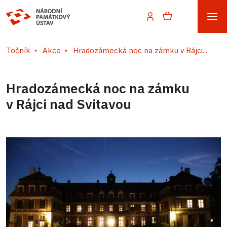
Točník
Akce
Hradozámecká noc na zámku v Rájci...
Hradozámecká noc na zámku
v Rájci nad Svitavou