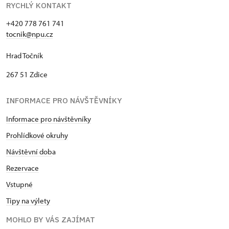
RYCHLÝ KONTAKT
+420 778 761 741
tocnik@npu.cz
Hrad Točník
267 51 Zdice
INFORMACE PRO NÁVŠTĚVNÍKY
Informace pro návštěvníky
Prohlídkové okruhy
Návštěvní dob
a
Rezervace
Vstupné
Tipy na výlety
MOHLO BY VÁS ZAJÍMAT