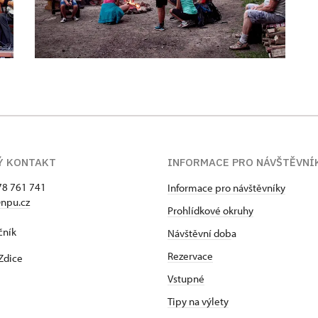
Ý KONTAKT
INFORMACE PRO NÁVŠTĚVNÍ
78 761 741
Informace pro návštěvníky
npu.cz
Prohlídkové okruhy
čník
Návštěvní dob
a
Rezervace
Zdice
Vstupné
Tipy na výlety