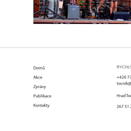
RYCHL
Domů
Akce
+420 7
tocnik@
Zprávy
Hrad To
Publikace
Kontakty
267 51 