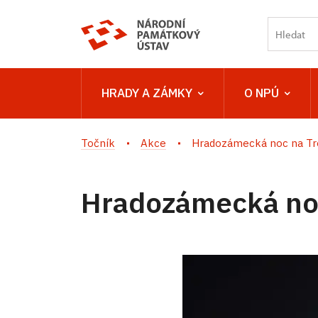
HRADY A ZÁMKY
O NPÚ
Točník
Akce
Hradozámecká noc na Tr
Hradozámecká no