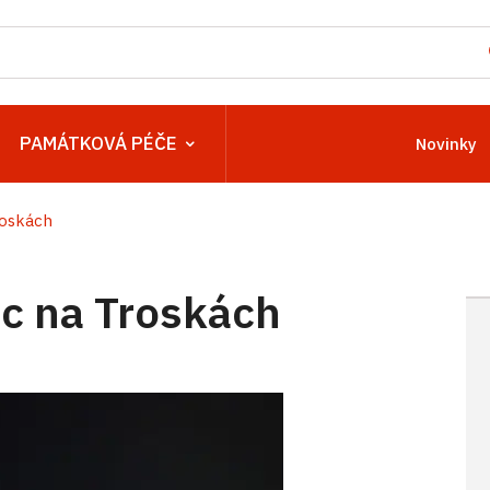
PAMÁTKOVÁ PÉČE
Novinky
oskách
c na Troskách