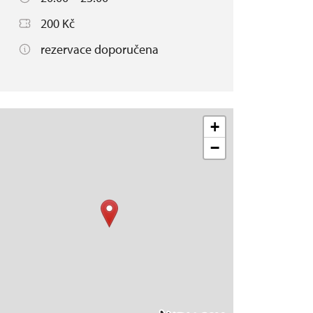
200 Kč
rezervace doporučena
+
−