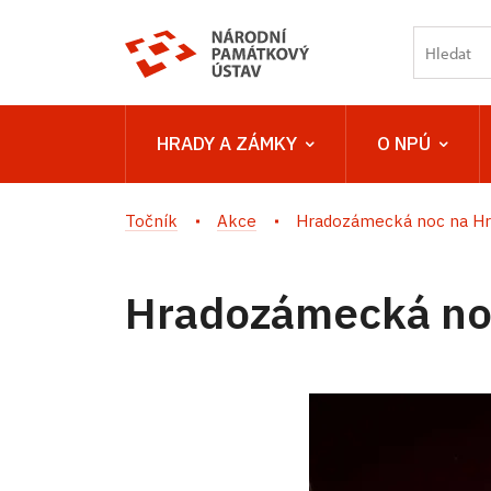
HRADY A ZÁMKY
O NPÚ
Točník
Akce
Hradozámecká noc na H
Hradozámecká no