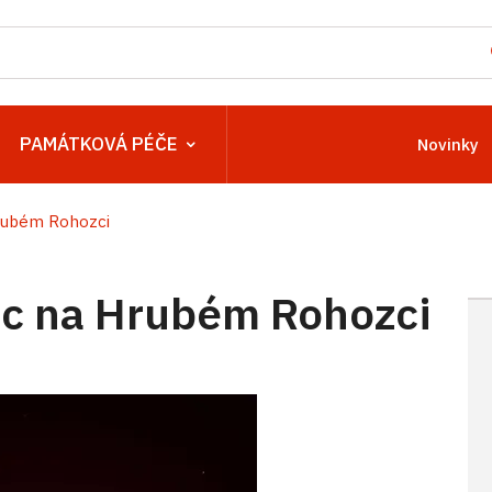
PAMÁTKOVÁ PÉČE
Novinky
rubém Rohozci
c na Hrubém Rohozci