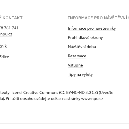
Ý KONTAKT
INFORMACE PRO NÁVŠTĚVNÍ
78 761 741
Informace pro návštěvníky
npu.cz
Prohlídkové okruhy
čník
Návštěvní dob
a
Rezervace
Zdice
Vstupné
Tipy na výlety
 texty
licenci Creative Commons
(CC BY-NC-ND 3.0 CZ) (Uveďte
la). Při užití obsahu uvádějte odkaz na stránky www.npu.cz