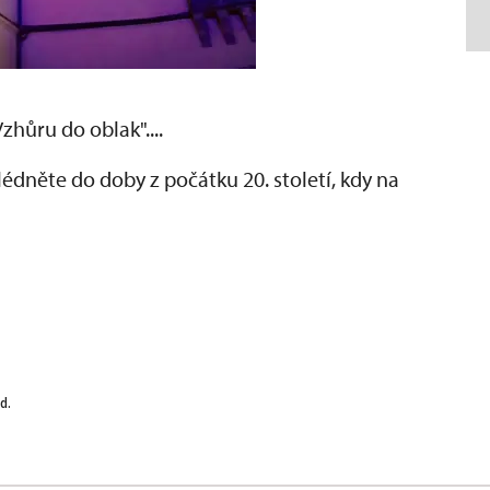
hůru do oblak"....
dněte do doby z počátku 20. století, kdy na
d.