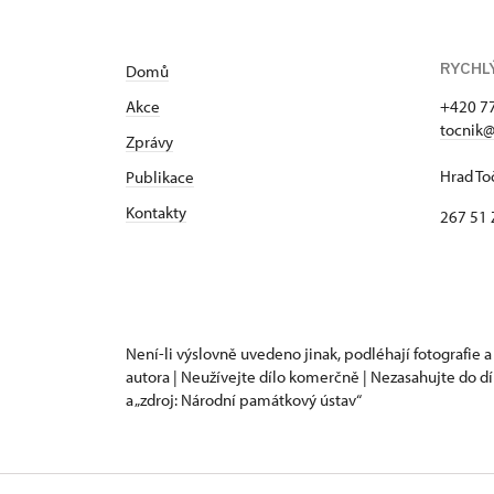
RYCHL
Domů
Akce
+420 7
tocnik@
Zprávy
Hrad To
Publikace
Kontakty
267 51 
Není-li výslovně uvedeno jinak, podléhají fotografie a
autora | Neužívejte dílo komerčně | Nezasahujte do dí
a „zdroj: Národní památkový ústav“