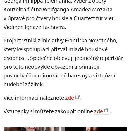
Georga Philippa Telemanna, výběr z opery
Kouzelná flétna Wolfganga Amadea Mozarta
v úpravě pro čtvery housle a Quartett für vier
Violinen Ignaze Lachnera.
Projekt vznikl z iniciativy Františka Novotného,
který ke spolupráci přizval mladé houslové
osobnosti. Společně objevují jedinečný repertoár
pro toto neobvyklé obsazení a přinášejí
posluchačům mimořádně barevný a virtuózní
hudební zážitek.
Více informací naleznete
zde
.
Vstupenky si můžete zakoupit online
zde
.