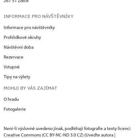
267 51 Zdice
INFORMACE PRO NÁVŠTĚVNÍKY
Informace pro návštěvníky
Prohlídkové okruhy
Návštěvní dob
a
Rezervace
Vstupné
Tipy na výlety
MOHLO BY VÁS ZAJÍMAT
O hradu
Fotogalerie
Není-li výslovně uvedeno jinak, podléhají fotografie a texty
licenci
Creative Commons
(CC BY-NC-ND 3.0 CZ) (Uveďte autora |