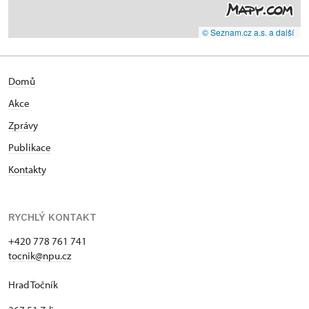
© Seznam.cz a.s. a další
Domů
Akce
Zprávy
Publikace
Kontakty
RYCHLÝ KONTAKT
+420 778 761 741
tocnik@npu.cz
Hrad Točník