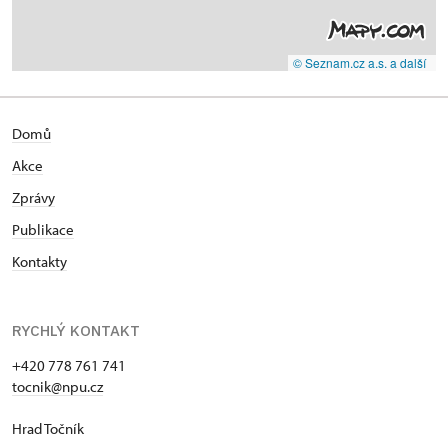
© Seznam.cz a.s. a další
Domů
Akce
Zprávy
Publikace
Kontakty
RYCHLÝ KONTAKT
+420 778 761 741
tocnik@npu.cz
Hrad Točník