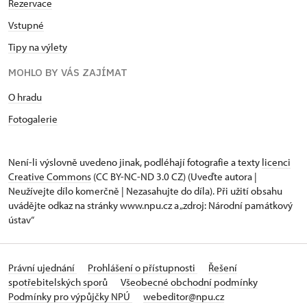
Rezervace
Vstupné
Tipy na výlety
MOHLO BY VÁS ZAJÍMAT
O hradu
Fotogalerie
Není-li výslovně uvedeno jinak, podléhají fotografie a texty
licenci
Creative Commons
(CC BY-NC-ND 3.0 CZ) (Uveďte autora |
Neužívejte dílo komerčně | Nezasahujte do díla). Při užití obsahu
uvádějte odkaz na stránky www.npu.cz a „zdroj: Národní památkový
ústav“
Právní ujednání
Prohlášení o přístupnosti
Řešení
spotřebitelských sporů
Všeobecné obchodní podmínky
Podmínky pro výpůjčky NPÚ
webeditor@npu.cz