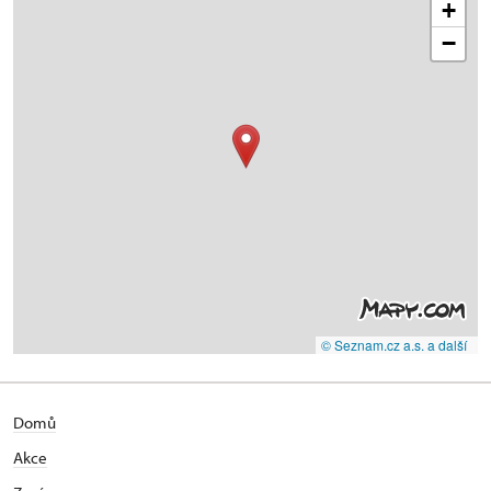
+
−
© Seznam.cz a.s. a další
Domů
Akce