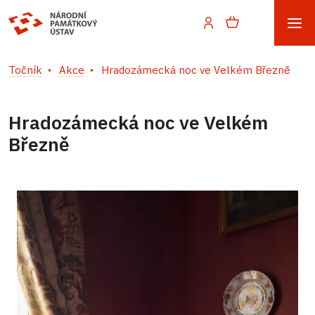
Točník
Akce
Hradozámecká noc ve Velkém Březně
Hradozámecká noc ve Velkém
Březně