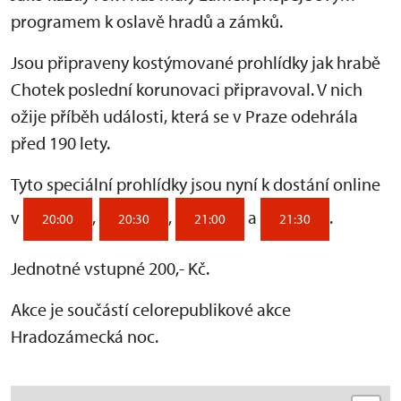
programem k oslavě hradů a zámků.
Jsou připraveny kostýmované prohlídky jak hrabě
Chotek poslední korunovaci připravoval. V nich
ožije příběh události, která se v Praze odehrála
před 190 lety.
Tyto speciální prohlídky jsou nyní k dostání online
v
,
,
a
.
20:00
20:30
21:00
21:30
Jednotné vstupné 200,- Kč.
Akce je součástí celorepublikové akce
Hradozámecká noc.