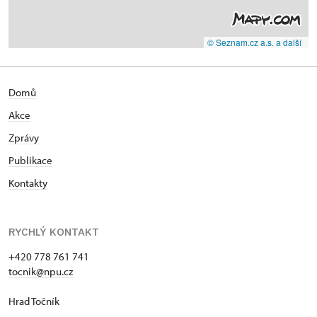
© Seznam.cz a.s. a další
Domů
Akce
Zprávy
Publikace
Kontakty
RYCHLÝ KONTAKT
+420 778 761 741
tocnik@npu.cz
Hrad Točník