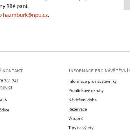
y Bílé paní.
bo
hazmburk@npu.cz
.
Ý KONTAKT
INFORMACE PRO NÁVŠTĚVNÍ
78 761 741
Informace pro návštěvníky
npu.cz
Prohlídkové okruhy
čník
Návštěvní dob
a
Rezervace
Zdice
Vstupné
Tipy na výlety