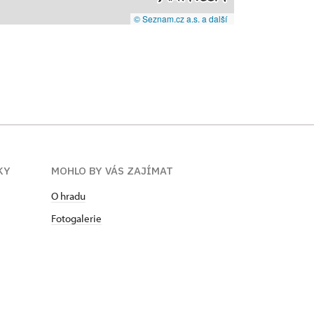
© Seznam.cz a.s. a další
KY
MOHLO BY VÁS ZAJÍMAT
O hradu
Fotogalerie