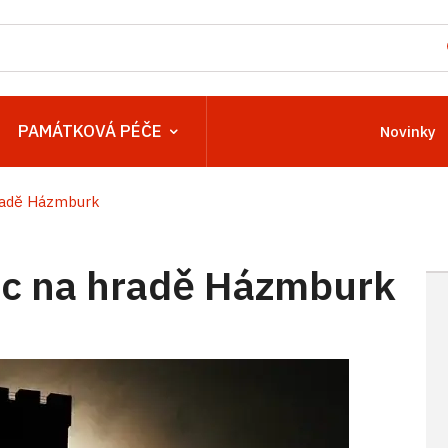
PAMÁTKOVÁ PÉČE
Novinky
radě Házmburk
c na hradě Házmburk