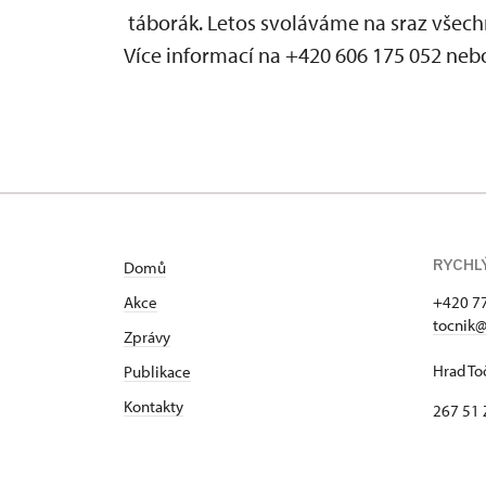
táborák. Letos svoláváme na sraz všechn
Více informací na +420 606 175 052 ne
RYCHL
Domů
Akce
+420 7
tocnik@
Zprávy
Hrad To
Publikace
Kontakty
267 51 