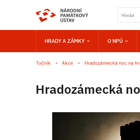
HRADY A ZÁMKY
O NPÚ
Točník
Akce
Hradozámecká noc na h
Hradozámecká no