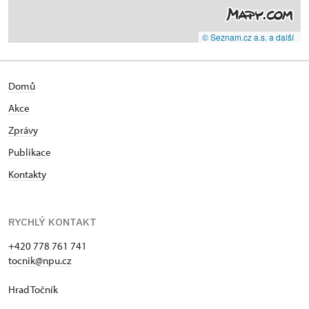
© Seznam.cz a.s. a další
Domů
Akce
Zprávy
Publikace
Kontakty
RYCHLÝ KONTAKT
+420 778 761 741
tocnik@npu.cz
Hrad Točník