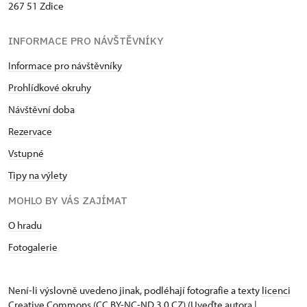
267 51 Zdice
INFORMACE PRO NÁVŠTĚVNÍKY
Informace pro návštěvníky
Prohlídkové okruhy
Návštěvní dob
a
Rezervace
Vstupné
Tipy na výlety
MOHLO BY VÁS ZAJÍMAT
O hradu
Fotogalerie
Není-li výslovně uvedeno jinak, podléhají fotografie a texty
licenci
Creative Commons
(CC BY-NC-ND 3.0 CZ) (Uveďte autora |