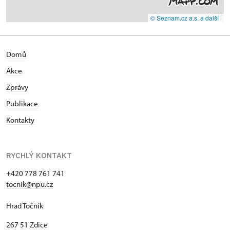
© Seznam.cz a.s. a další
Domů
Akce
Zprávy
Publikace
Kontakty
RYCHLÝ KONTAKT
+420 778 761 741
tocnik@npu.cz
Hrad Točník
267 51 Zdice