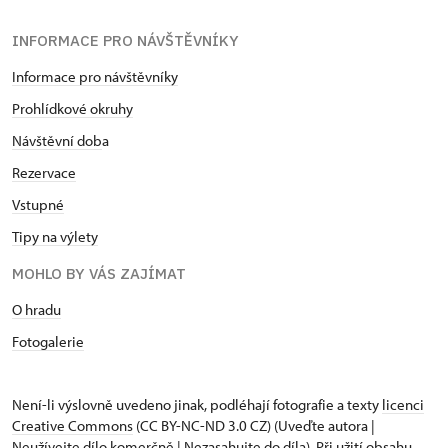
INFORMACE PRO NÁVŠTĚVNÍKY
Informace pro návštěvníky
Prohlídkové okruhy
Návštěvní dob
a
Rezervace
Vstupné
Tipy na výlety
MOHLO BY VÁS ZAJÍMAT
O hradu
Fotogalerie
Není-li výslovně uvedeno jinak, podléhají fotografie a texty
licenci
Creative Commons
(CC BY-NC-ND 3.0 CZ) (Uveďte autora |
Neužívejte dílo komerčně | Nezasahujte do díla). Při užití obsahu