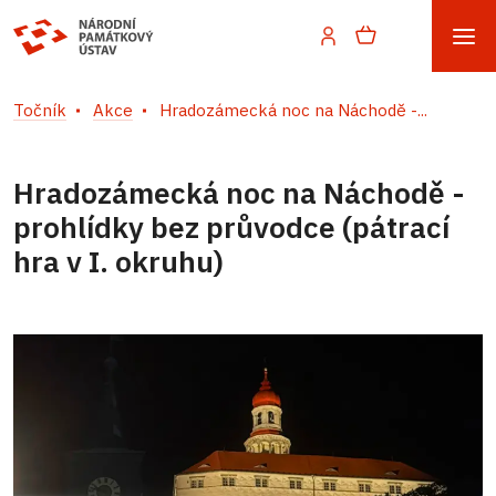
Točník
Akce
Hradozámecká noc na Náchodě -...
Hradozámecká noc na Náchodě -
prohlídky bez průvodce (pátrací
hra v I. okruhu)