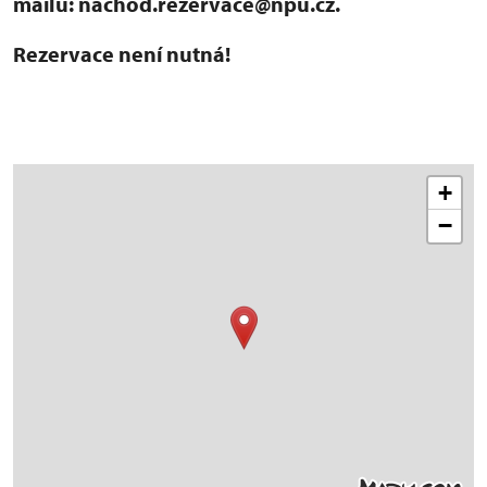
mailu: nachod.rezervace@npu.cz.
Rezervace není nutná!
+
−