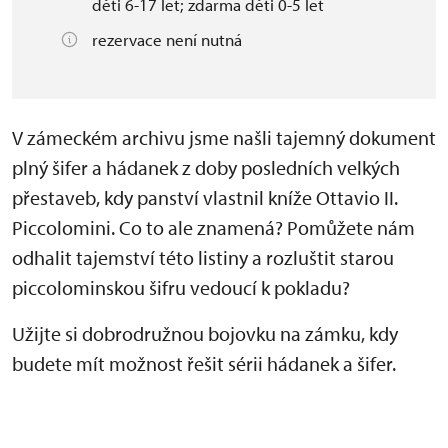
děti 6-17 let; zdarma děti 0-5 let
rezervace není nutná
V zámeckém archivu jsme našli tajemný dokument
plný šifer a hádanek z doby posledních velkých
přestaveb, kdy panství vlastnil kníže Ottavio II.
Piccolomini. Co to ale znamená? Pomůžete nám
odhalit tajemství této listiny a rozluštit starou
piccolominskou šifru vedoucí k pokladu?
Užijte si dobrodružnou bojovku na zámku, kdy
budete mít možnost řešit sérii hádanek a šifer.