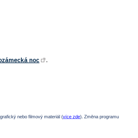
ozámecká noc
.
afický nebo filmový materiál (
více zde
).
Změna programu