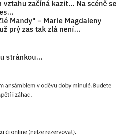
h vztahu začíná kazit... Na scéně se
s...
"Zlé Mandy" – Marie Magdaleny
 už prý zas tak zlá není…
ou stránkou...
kým ansámblem v oděvu doby minulé. Budete
pětí i záhad.
 či online (nelze rezervovat).