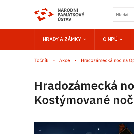
HRADY A ZÁMKY
O NPÚ
Točník
Akce
Hradozámecká noc na Opo
Hradozámecká no
Kostýmované nočn