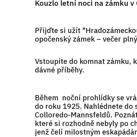
Kouzlo letní noci na zámku v
Přijďte si užít "Hradozámecko
opočenský zámek – večer plný 
Vstoupíte do komnat zámku, kd
dávné příběhy.
Během noční prohlídky se vrát
do roku 1925. Nahlédnete do s
Colloredo-Mannsfeldů. Poznát
které si rozhodně nebyly po ch
jenž čelí milostným eskapádám