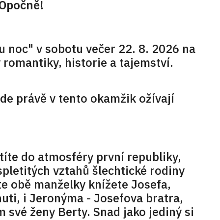
 Opočně!
u noc" v sobotu večer 22. 8. 2026 na
romantiky, historie a tajemství.
e právě v tento okamžik ožívají
íte do atmosféry první republiky,
pletitých vztahů šlechtické rodiny
e obě manželky knížete Josefa,
uti, i Jeronýma - Josefova bratra,
 své ženy Berty. Snad jako jediný si