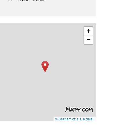
+
−
© Seznam.cz a.s. a další