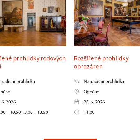
řené prohlídky rodových
Rozšířené prohlídky
í
obrazáren
tradiční prohlídka
Netradiční prohlídka
očno
Opočno
. 6. 2026
28. 6. 2026
.00 – 10.50 13.00 – 13.50
11.00