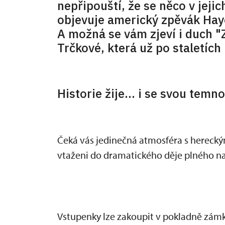
nepřipouští, že se něco v jejic
objevuje americký zpěvák Haye
A možná se vám zjeví i duch 
Trčkové, která už po staletích
Historie žije... i se svou temn
Čeká vás jedinečná atmosféra s herec
vtaženi do dramatického děje plného na
Vstupenky lze zakoupit v pokladně zámku