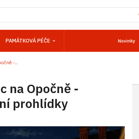
PAMÁTKOVÁ PÉČE
Novinky
čně -...
c na Opočně -
í prohlídky