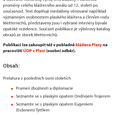
proměny celého klášterního areálu od 12. století po
současnost. Text doplňují medailony věnované například
významným osobnostem plaského kláštera a členům rodu
Metternichů, představeny jsou i vybrané interiéry bývalé
opatské rezidence. Součástí publikace je výběrový katalog
obrazů ze sbírek Metternichů.
Publikaci lze zakoupit též v pokladně
kláštera Plasy
na
pracovišti
ÚOP v Plzni
(osobní odběr).
Obsah:
Prelatura v posledních osmi stoletích
Pramen zbožnosti a diplomacie
Seznamte se s plaským opatem Ondřejem Trojerem
Seznamte se s plaským opatem Eugeniem
(Evženem) Tyttlem