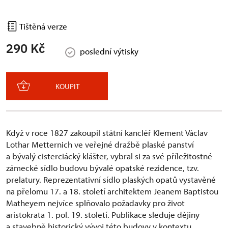
Tištěná verze
290 Kč
poslední výtisky
KOUPIT
Když v roce 1827 zakoupil státní kancléř Klement Václav
Lothar Metternich ve veřejné dražbě plaské panství
a bývalý cisterciácký klášter, vybral si za své příležitostné
zámecké sídlo budovu bývalé opatské rezidence, tzv.
prelatury. Reprezentativní sídlo plaských opatů vystavěné
na přelomu 17. a 18. století architektem Jeanem Baptistou
Matheyem nejvíce splňovalo požadavky pro život
aristokrata 1. pol. 19. století. Publikace sleduje dějiny
a stavebně historický vývoj této budovy v kontextu