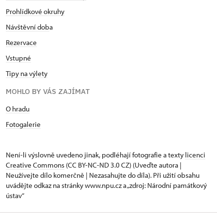
Prohlídkové okruhy
Návštěvní dob
a
Rezervace
Vstupné
Tipy na výlety
MOHLO BY VÁS ZAJÍMAT
O hradu
Fotogalerie
Není-li výslovně uvedeno jinak, podléhají fotografie a texty
licenci
Creative Commons
(CC BY-NC-ND 3.0 CZ) (Uveďte autora |
Neužívejte dílo komerčně | Nezasahujte do díla). Při užití obsahu
uvádějte odkaz na stránky www.npu.cz a „zdroj: Národní památkový
ústav“