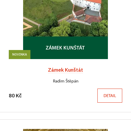
NOVINKA
Zámek Kunštát
Radim Štěpán
80 Kč
DETAIL