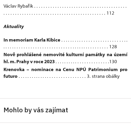
Václav Ryba
ík . . . . . . . . . . . . . . . . . . . . . . . . . . . . . . . . . . . . . . . .
ř
. . . . . . . . . . . . . . . . . . . . . . . . . . . . . . . . . . . . . . . . . . . . 112
Aktuality
In memoriam Karla Kibice
.
. . . . . . .
. . . . . . . . . . . . . . . . . . .
. .
. . . . . .
. . . . . . . . . . . . . . . . . . . . . . . .
. . . . . . . .
. . . . . . . . 128
Nov
prohlášené nemovité kulturní památky na území
ě
hl. m. Prahy v roce 2023
.
. . . . . . . .
. . . . . . . . . . . . . . .130
Krenovka – nominace na Cenu NPÚ Patrimonium pro
futuro
.
. . . . . . . . . . . . .
. . . . . . . . . . . . . . . .
3. strana obálky
Mohlo by vás zajímat