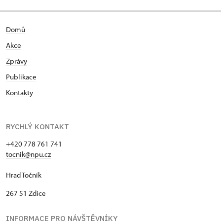
Domů
Akce
Zprávy
Publikace
Kontakty
RYCHLÝ KONTAKT
+420 778 761 741
tocnik@npu.cz
Hrad Točník
267 51 Zdice
INFORMACE PRO NÁVŠTĚVNÍKY