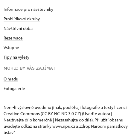
Informace pro návštěvníky
Prohlídkové okruhy
Návštěvní dob
a
Rezervace
Vstupné
Tipy na výlety
MOHLO BY VÁS ZAJÍMAT
O hradu
Fotogalerie
Není-li výslovně uvedeno jinak, podléhají fotografie a texty
licenci
Creative Commons
(CC BY-NC-ND 3.0 CZ) (Uveďte autora |
Neužívejte dílo komerčně | Nezasahujte do díla). Při užití obsahu
uvádějte odkaz na stránky www.npu.cz a „zdroj: Národní památkový
ústav“