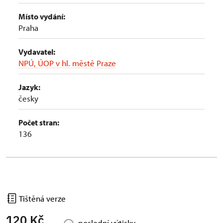
Místo vydání:
Praha
Vydavatel:
NPÚ, ÚOP v hl. městě Praze
Jazyk:
česky
Počet stran:
136
Tištěná verze
120 Kč
poslední výtisky