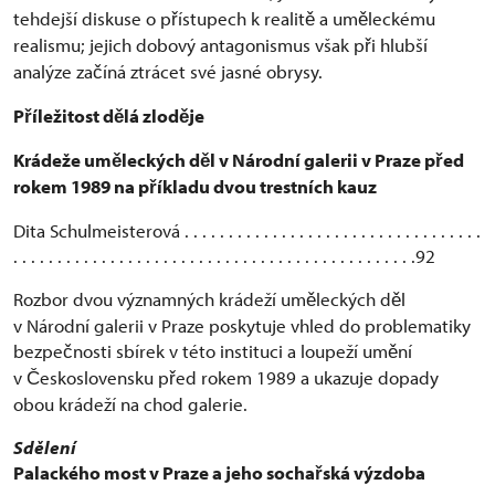
tehdejší diskuse o p
ístupech k realit
a um
leckému
ř
ě
ě
realismu; jejich dobový antagonismus však p
i hlubší
ř
analýze za
íná ztrácet své jasné obrysy.
č
P
íležitost d
lá zlod
je
ř
ě
ě
Krádeže um
leckých d
l v Národní galerii v Praze p
ed
ě
ě
ř
rokem 1989 na p
íkladu dvou trestních kauz
ř
Dita Schulmeisterová . . . . . . . . . . . . . . . . . . . . . . . . . . . . . . . . . .
. . . . . . . . . . . . . . . . . . . . . . . . . . . . . . . . . . . . . . . . . . . . . .92
Rozbor dvou významných krádeží um
leckých d
l
ě
ě
v Národní galerii v Praze poskytuje vhled do problematiky
bezpe
nosti sbírek v této instituci a loupeží um
ní
č
ě
v
eskoslovensku p
ed rokem 1989 a ukazuje dopady
Č
ř
obou krádeží na chod galerie.
Sd
ě
le
Palackého most v Praze a jeho socha
ská výzdoba
ř