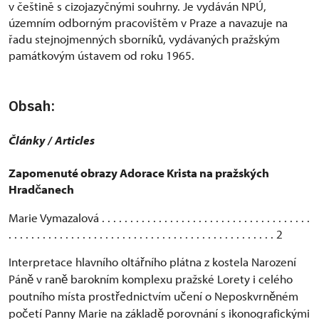
v češtině s cizojazyčnými souhrny. Je vydáván NPÚ,
územním odborným pracovištěm v Praze a navazuje na
řadu stejnojmenných sborníků, vydávaných pražským
památkovým ústavem od roku 1965.
Obsah:
Č
lánky / Articles
Zapomenuté obrazy Adorace Krista na pražských
Hrad
anech
č
Marie Vymazalová . . . . . . . . . . . . . . . . . . . . . . . . . . . . . . . . . . . . .
. . . . . . . . . . . . . . . . . . . . . . . . . . . . . . . . . . . . . . . . . . . . . . . 2
Interpretace hlavního oltá
ního plátna z kostela Narození
ř
Pán
v ran
barokním komplexu pražské Lorety i celého
ě
ě
poutního místa prost
ednictvím u
ení o Neposkvrn
ném
ř
č
ě
po
etí Panny Marie na základ
porovnání s ikonografickými
č
ě