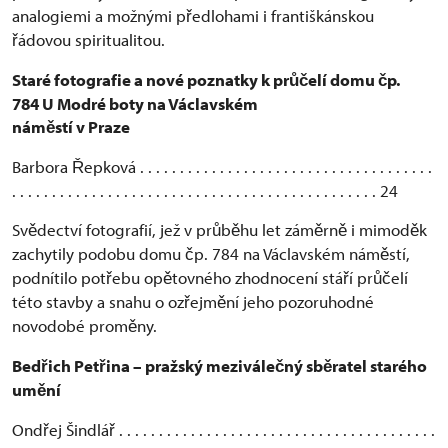
analogiemi a možnými p
edlohami i františkánskou
ř
ádovou spiritualitou.
ř
Staré fotografie a nové poznatky k pr
elí domu
p.
ůč
č
784 U Modré boty na Václavském
nám
stí v Praze
ě
Barbora
epková . . . . . . . . . . . . . . . . . . . . . . . . . . . . . . . . . . . . .
Ř
. . . . . . . . . . . . . . . . . . . . . . . . . . . . . . . . . . . . . . . . . . . . . . 24
Sv
dectví fotografií, jež v pr
b
hu let zám
rn
i mimod
k
ě
ů
ě
ě
ě
ě
zachytily podobu domu
p. 784 na Václavském nám
stí,
č
ě
podnítilo pot
ebu op
tovného zhodnocení stá
í pr
elí
ř
ě
ř
ůč
této stavby a snahu o oz
ejm
ní jeho pozoruhodné
ř
ě
novodobé prom
ny.
ě
Bed
ich Pet
ina – pražský mezivále
ný sb
ratel starého
ř
ř
č
ě
um
ní
ě
Ond
ej Šindlá
. . . . . . . . . . . . . . . . . . . . . . . . . . . . . . . . . . . . . . . .
ř
ř