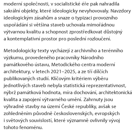
moderní společnosti, v socialistické éře pak nahradila
sakrální objekty, které ideologicky nevyhovovaly. Navzdory
ideologickým zásahům a snaze o typizaci provozního
uspořádání si většina staveb uchovala mimořádnou
výtvarnou kvalitu a schopnost zprostředkovat důstojný
a kontemplativní prostor pro poslední rozloučení.
Metodologicky texty vycházejí z archivního a terénního
výzkumu, provedeného pracovníky Národního
památkového ústavu, Metodického centra moderní
architektury, v letech 2021–2025, a ze tří dílčích
publikovaných studií. Klíčovým kritériem výběru
jednotlivých staveb nebyla statistická reprezentativnost,
nýbrž památková hodnota, míra dochování, architektonická
kvalita a zapojení výtvarného umění. Zahrnuty jsou
výhradně stavby na území České republiky, avšak se
zohledněním původně československých, evropských
i světových souvislostí, které významně ovlivnily vývoj
tohoto fenoménu.