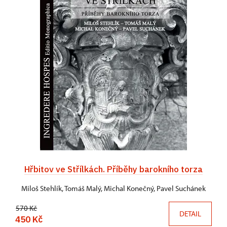
Hřbitov ve Střílkách. Příběhy barokního torza
Miloš Stehlík, Tomáš Malý, Michal Konečný, Pavel Suchánek
570 Kč
DETAIL
450 Kč