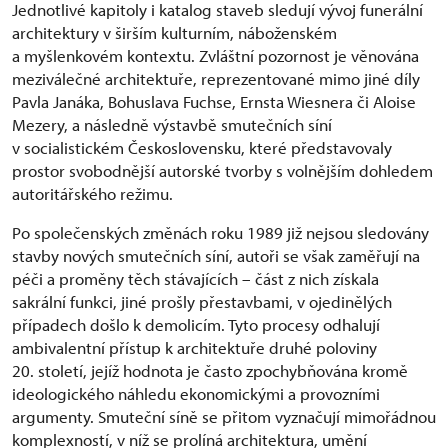
Jednotlivé kapitoly i katalog staveb sledují vývoj funerální
architektury v širším kulturním, náboženském
a myšlenkovém kontextu. Zvláštní pozornost je věnována
meziválečné architektuře, reprezentované mimo jiné díly
Pavla Janáka, Bohuslava Fuchse, Ernsta Wiesnera či Aloise
Mezery, a následně výstavbě smutečních síní
v socialistickém Československu, které představovaly
prostor svobodnější autorské tvorby s volnějším dohledem
autoritářského režimu.
Po společenských změnách roku 1989 již nejsou sledovány
stavby nových smutečních síní, autoři se však zaměřují na
péči a proměny těch stávajících – část z nich získala
sakrální funkci, jiné prošly přestavbami, v ojedinělých
případech došlo k demolicím. Tyto procesy odhalují
ambivalentní přístup k architektuře druhé poloviny
20. století, jejíž hodnota je často zpochybňována kromě
ideologického náhledu ekonomickými a provozními
argumenty. Smuteční síně se přitom vyznačují mimořádnou
komplexností, v níž se prolíná architektura, umění