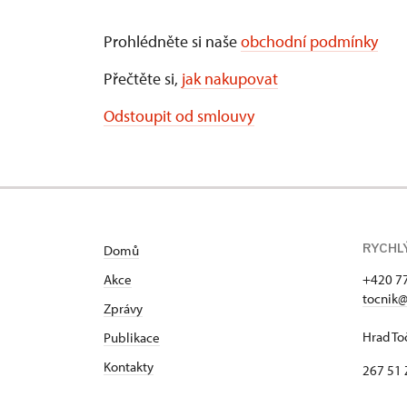
Prohlédněte si naše
obchodní podmínky
Přečtěte si,
jak nakupovat
Odstoupit od smlouvy
RYCHL
Domů
Akce
+420 7
tocnik@
Zprávy
Hrad To
Publikace
Kontakty
267 51 