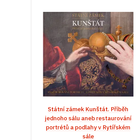
Státní zámek Kunštát. Příběh
jednoho sálu aneb restaurování
portrétů a podlahy v Rytířském
sále