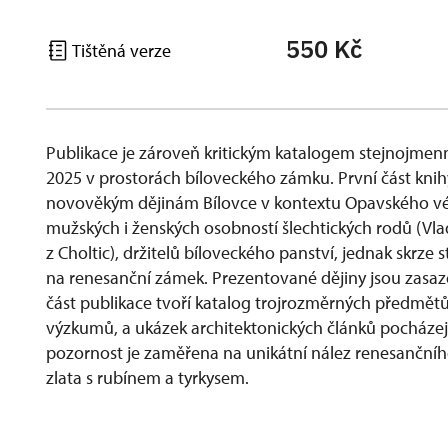
550 Kč
Tištěná verze
Publikace je zároveň kritickým katalogem stejnojme
2025 v prostorách bíloveckého zámku. První část kni
novověkým dějinám Bílovce v kontextu Opavského vé
mužských i ženských osobností šlechtických rodů (Vla
z Choltic), držitelů bíloveckého panství, jednak skrz
na renesanční zámek. Prezentované dějiny jsou zasaz
část publikace tvoří katalog trojrozměrných předmětů
výzkumů, a ukázek architektonických článků pocháze
pozornost je zaměřena na unikátní nález renesanční
zlata s rubínem a tyrkysem.