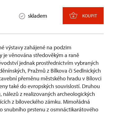
skladem
KOUPIT
nné výstavy zahájené na podzim
hy je věnována středověkým a raně
vodství jednak prostřednictvím vybraných
děnínských, Pražmů z Bílkova či Sedlnických
e stavební přeměnu městského hradu v Bílovci
eny také do evropských souvislostí. Druhou
, nálezů z realizovaných archeologických
jících z bíloveckého zámku. Mimořádná
ho snubního prstenu z osmnáctikarátového