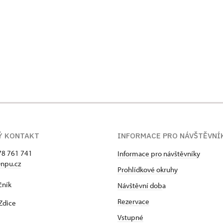
Ý KONTAKT
INFORMACE PRO NÁVŠTĚVNÍ
78 761 741
Informace pro návštěvníky
npu.cz
Prohlídkové okruhy
čník
Návštěvní dob
a
Rezervace
Zdice
Vstupné