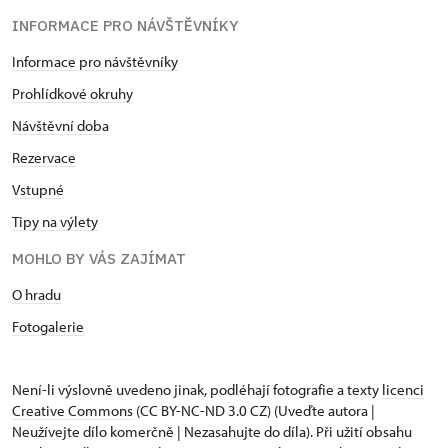
INFORMACE PRO NÁVŠTĚVNÍKY
Informace pro návštěvníky
Prohlídkové okruhy
Návštěvní dob
a
Rezervace
Vstupné
Tipy na výlety
MOHLO BY VÁS ZAJÍMAT
O hradu
Fotogalerie
Není-li výslovně uvedeno jinak, podléhají fotografie a texty
licenci
Creative Commons
(CC BY-NC-ND 3.0 CZ) (Uveďte autora |
Neužívejte dílo komerčně | Nezasahujte do díla). Při užití obsahu