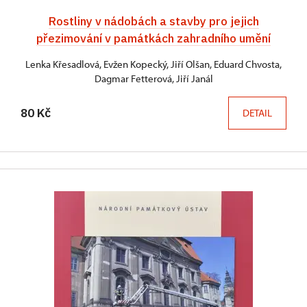
Rostliny v nádobách a stavby pro jejich
přezimování v památkách zahradního umění
Lenka Křesadlová, Evžen Kopecký, Jiří Olšan, Eduard Chvosta,
Dagmar Fetterová, Jiří Janál
80 Kč
DETAIL