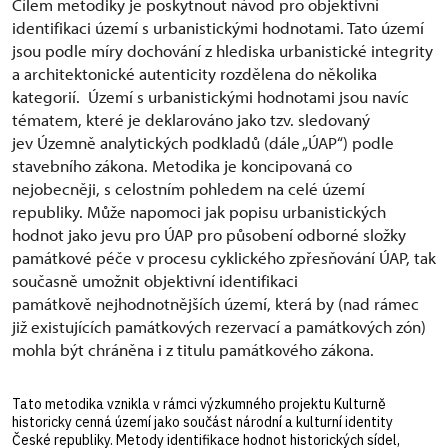
Cílem metodiky je poskytnout návod pro objektivní
identifikaci území s urbanistickými hodnotami. Tato území
jsou podle míry dochování z hlediska urbanistické integrity
a architektonické autenticity rozdělena do několika
kategorií. Území s urbanistickými hodnotami jsou navíc
tématem, které je deklarováno jako tzv. sledovaný
jev Územně analytických podkladů (dále „ÚAP“) podle
stavebního zákona. Metodika je koncipovaná co
nejobecněji, s celostním pohledem na celé území
republiky. Může napomoci jak popisu urbanistických
hodnot jako jevu pro ÚAP pro působení odborné složky
památkové péče v procesu cyklického zpřesňování ÚAP, tak
současně umožnit objektivní identifikaci
památkově nejhodnotnějších území, která by (nad rámec
již existujících památkových rezervací a památkových zón)
mohla být chráněna i z titulu památkového zákona.
Tato metodika vznikla v rámci výzkumného projektu Kulturně
historicky cenná území jako součást národní a kulturní identity
České republiky. Metody identifikace hodnot historických sídel,