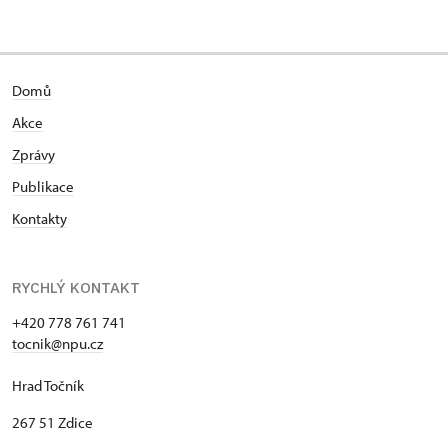
Domů
Akce
Zprávy
Publikace
Kontakty
RYCHLÝ KONTAKT
+420 778 761 741
tocnik@npu.cz
Hrad Točník
267 51 Zdice