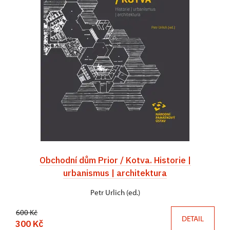
Obchodní dům Prior / Kotva. Historie |
urbanismus | architektura
Petr Urlich (ed.)
600 Kč
DETAIL
300 Kč