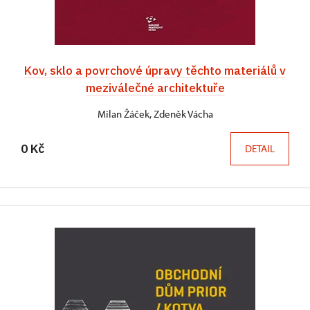
Kov, sklo a povrchové úpravy těchto materiálů v
meziválečné architektuře
Milan Žáček, Zdeněk Vácha
0 Kč
DETAIL