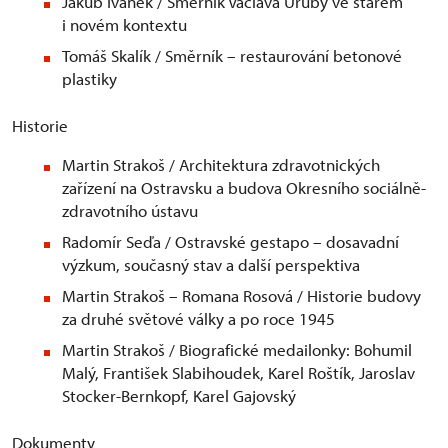
Jakub Ivánek / Směrník Václava Uruby ve starém
i novém kontextu
Tomáš Skalík / Směrník – restaurování betonové
plastiky
Historie
Martin Strakoš / Architektura zdravotnických
zařízení na Ostravsku a budova Okresního sociálně-
zdravotního ústavu
Radomír Seďa / Ostravské gestapo – dosavadní
výzkum, současný stav a další perspektiva
Martin Strakoš – Romana Rosová / Historie budovy
za druhé světové války a po roce 1945
Martin Strakoš / Biografické medailonky: Bohumil
Malý, František Slabihoudek, Karel Roštík, Jaroslav
Stocker-Bernkopf, Karel Gajovský
Dokumenty