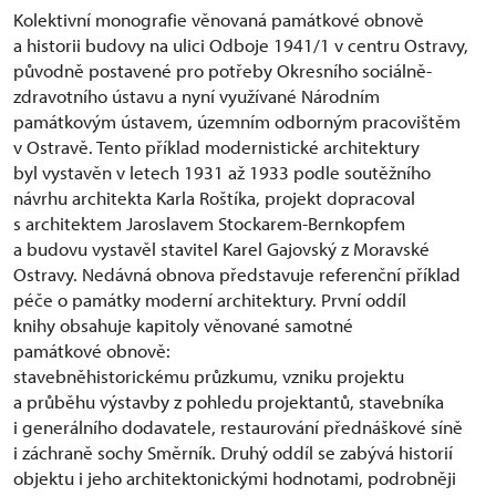
Kolektivní monografie věnovaná památkové obnově
a historii budovy na ulici Odboje 1941/1 v centru Ostravy,
původně postavené pro potřeby Okresního sociálně-
zdravotního ústavu a nyní využívané Národním
památkovým ústavem, územním odborným pracovištěm
v Ostravě. Tento příklad modernistické architektury
byl vystavěn v letech 1931 až 1933 podle soutěžního
návrhu architekta Karla Roštíka, projekt dopracoval
s architektem Jaroslavem Stockarem-Bernkopfem
a budovu vystavěl stavitel Karel Gajovský z Moravské
Ostravy. Nedávná obnova představuje referenční příklad
péče o památky moderní architektury. První oddíl
knihy obsahuje kapitoly věnované samotné
památkové obnově:
stavebněhistorickému průzkumu, vzniku projektu
a průběhu výstavby z pohledu projektantů, stavebníka
i generálního dodavatele, restaurování přednáškové síně
i záchraně sochy Směrník. Druhý oddíl se zabývá historií
objektu i jeho architektonickými hodnotami, podrobněji