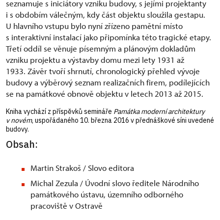
seznamuje s iniciátory vzniku budovy, s jejími projektanty
i s obdobím válečným, kdy část objektu sloužila gestapu.
U hlavního vstupu bylo nyní zřízeno pamětní místo
s interaktivní instalací jako připomínka této tragické etapy.
Třetí oddíl se věnuje písemným a plánovým dokladům
vzniku projektu a výstavby domu mezi lety 1931 až
1933. Závěr tvoří shrnutí, chronologický přehled vývoje
budovy a výběrový seznam realizačních firem, podílejících
se na památkové obnově objektu v letech 2013 až 2015.
Kniha vychází z příspěvků semináře
Památka moderní architektury
v novém
, uspořádaného 10. března 2016 v přednáškové síni uvedené
budovy.
Obsah:
Martin Strakoš / Slovo editora
Michal Zezula / Úvodní slovo ředitele Národního
památkového ústavu, územního odborného
pracoviště v Ostravě