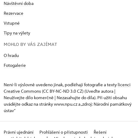
Návštěvní dob
a
Rezervace
Vstupné
Tipy na výlety
MOHLO BY VÁS ZAJÍMAT
O hradu
Fotogalerie
Není-li výslovně uvedeno jinak, podléhají fotografie a texty
licenci
Creative Commons
(CC BY-NC-ND 3.0 CZ) (Uveďte autora |
Neužívejte dílo komerčně | Nezasahujte do díla). Při užití obsahu
uvádějte odkaz na stránky www.npu.cz a „zdroj: Národní památkový
ústav“
Právní ujednání
Prohlášení o přístupnosti
Řešení