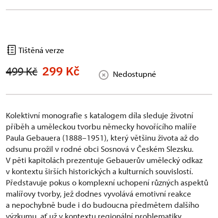
Tištěná verze
299 Kč
499 Kč
Nedostupné
Kolektivní monografie s katalogem díla sleduje životní
příběh a uměleckou tvorbu německy hovořícího malíře
Paula Gebauera (1888–1951), který většinu života až do
odsunu prožil v rodné obci Sosnová v Českém Slezsku.
V pěti kapitolách prezentuje Gebauerův umělecký odkaz
v kontextu širších historických a kulturních souvislostí.
Představuje pokus o komplexní uchopení různých aspektů
malířovy tvorby, jež dodnes vyvolává emotivní reakce
a nepochybně bude i do budoucna předmětem dalšího
výzkumu, ať už v kontextu regionální problematiky