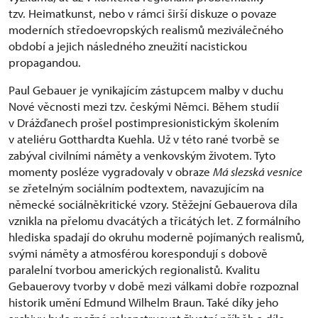
tzv. Heimatkunst, nebo v rámci širší diskuze o povaze
moderních středoevropských realismů meziválečného
období a jejich následného zneužití nacistickou
propagandou.
Paul Gebauer je vynikajícím zástupcem malby v duchu
Nové věcnosti mezi tzv. českými Němci. Během studií
v Drážďanech prošel postimpresionistickým školením
v ateliéru Gotthardta Kuehla. Už v této rané tvorbě se
zabýval civilními náměty a venkovským životem. Tyto
momenty posléze vygradovaly v obraze
Má slezská vesnice
se zřetelným sociálním podtextem, navazujícím na
německé sociálněkritické vzory. Stěžejní Gebauerova díla
vznikla na přelomu dvacátých a třicátých let. Z formálního
hlediska spadají do okruhu moderně pojímaných realismů,
svými náměty a atmosférou korespondují s dobově
paralelní tvorbou amerických regionalistů. Kvalitu
Gebauerovy tvorby v době mezi válkami dobře rozpoznal
historik umění Edmund Wilhelm Braun. Také díky jeho