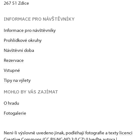
267 51 Zdice
INFORMACE PRO NÁVŠTĚVNÍKY
Informace pro návštěvníky
Prohlídkové okruhy
Návštěvní dob
a
Rezervace
Vstupné
Tipy na výlety
MOHLO BY VÁS ZAJÍMAT
O hradu
Fotogalerie
Není-li výslovně uvedeno jinak, podléhají fotografie a texty
licenci
Creative Commons
(CC BY-NC-ND 3.0 CZ) (Uveďte autora |