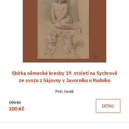
Sbírka německé kresby 19. století na Sychrově
ze svozu z hájovny v Javorníku u Rudníku
Petr Janák
590 Kč
DETAIL
100 Kč