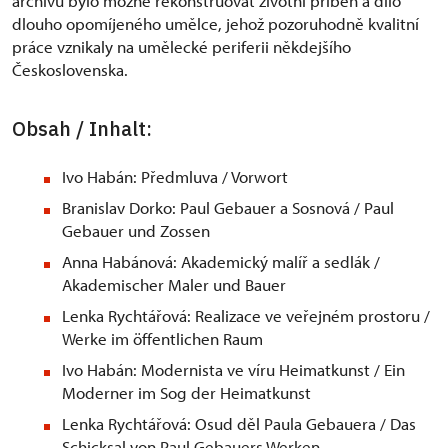
archivu bylo možné rekonstruovat životní příběh a dílo
dlouho opomíjeného umělce, jehož pozoruhodně kvalitní
práce vznikaly na umělecké periferii někdejšího
Československa.
Obsah / Inhalt:
Ivo Habán: Předmluva / Vorwort
Branislav Dorko: Paul Gebauer a Sosnová / Paul
Gebauer und Zossen
Anna Habánová: Akademický malíř a sedlák /
Akademischer Maler und Bauer
Lenka Rychtářová: Realizace ve veřejném prostoru /
Werke im öffentlichen Raum
Ivo Habán: Modernista ve víru Heimatkunst / Ein
Moderner im Sog der Heimatkunst
Lenka Rychtářová: Osud děl Paula Gebauera / Das
Schicksal von Paul Gebauers Werken