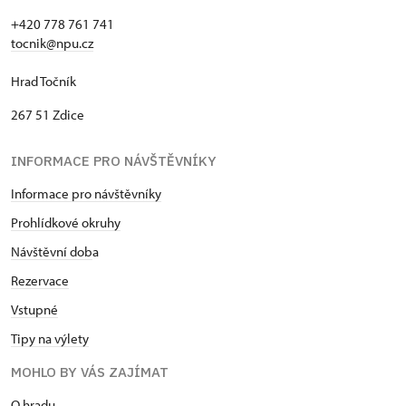
+420 778 761 741
tocnik@npu.cz
Hrad Točník
267 51 Zdice
INFORMACE PRO NÁVŠTĚVNÍKY
Informace pro návštěvníky
Prohlídkové okruhy
Návštěvní dob
a
Rezervace
Vstupné
Tipy na výlety
MOHLO BY VÁS ZAJÍMAT
O hradu