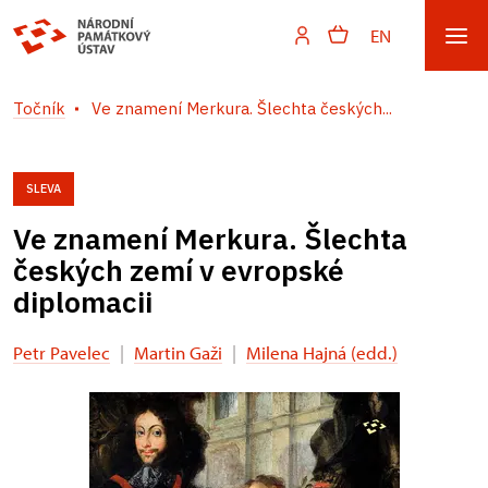
EN
Točník
Ve znamení Merkura. Šlechta českých...
SLEVA
Ve znamení Merkura. Šlechta
českých zemí v evropské
diplomacii
Petr Pavelec
|
Martin Gaži
|
Milena Hajná (edd.)