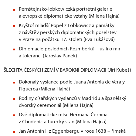
Pernštejnsko-lobkowiczká portrétní galerie
a evropské diplomatické vztahy (Milena Hajná)
Kryštof mladší Popel z Lobkowicz a památky
z návštěv perských diplomatických poselstev
v Praze na počátku 17. století (Eva Lukášová)
Diplomacie posledních Rožmberků – úsilí o mír
a toleranci (Jaroslav Pánek)
ŠLECHTA ČESKÝCH ZEMÍ V BAROKNÍ DIPLOMACII (Jiří Kubeš)
Dokonalý vyslanec podle Juana Antonia de Vera y
Figueroa (Milena Hajná)
Rodiny císařských vyslanců v Madridu a španělský
dvorský ceremoniál (Milena Hajná)
Dvě diplomatické mise Heřmana Černína
z Chudenic a turecký stan (Milena Hajná)
Jan Antonín I. z Eggenbergu v roce 1638 – římská