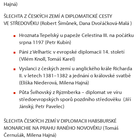
Hajná)
ŠLECHTA Z ČESKÝCH ZEMÍ A DIPLOMATICKÉ CESTY
VE STŘEDOVĚKU (Robert Šimůnek, Dana Dvořáčková-Malá )
Hroznata Tepelský u papeže Celestina III. na počátku
srpna 1197 (Petr Kubín)
Páni z Velhartic v evropské diplomacii 14. století
(Vilém Knoll, Tomáš Karel)
Vyslanci z českých zemí u anglického krále Richarda
II. v letech 1381–1382 a jednání o královské svatbě
(Eliška Niederová, Milena Hajná)
Půta Švihovský z Rýzmberka – diplomat ve víru
středoevropských sporů pozdního středověku (Jiří
Jánský, Petr Pavelec)
ŠLECHTA ČESKÝCH ZEMÍ V DIPLOMACII HABSBURSKÉ
MONARCHIE NA PRAHU RANÉHO NOVOVĚKU (Tomáš
Černušák, Milena Hajná)