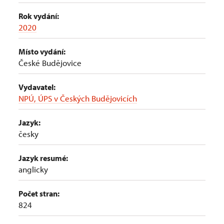
Rok vydání:
2020
Místo vydání:
České Budějovice
Vydavatel:
NPÚ, ÚPS v Českých Budějovicích
Jazyk:
česky
Jazyk resumé:
anglicky
Počet stran:
824