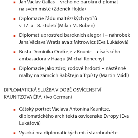
Jan Václav Gallas – vrcholně barokní diplomat
na svém místě (Zdeněk Hojda)
Diplomacie řádu maltézských rytířů
v 17. a 18. století (Milan M. Buben)
Diplomat uprostřed barokních alegorií – náhrobek
Jana Václava Wratislava z Mitrowicz (Eva Lukášová)
Busta Dominika Ondřeje z Kounic – císařského
ambasadora v Haagu (Michal Konečný)
Diplomacie jako zdroj rodové hrdosti – nástěnné
malby na zámcích Rabštejn a Trpísty (Martin Mádl)
DIPLOMATICKÁ SLUŽBA V DOBĚ OSVÍCENSTVÍ –
KAUNITZOVA ÉRA (Ivo Cerman)
Cášský portrét Václava Antonína Kaunitze,
diplomatického architekta osvícenské Evropy (Eva
Lukášová)
Vysoká hra diplomatických misí starohraběte