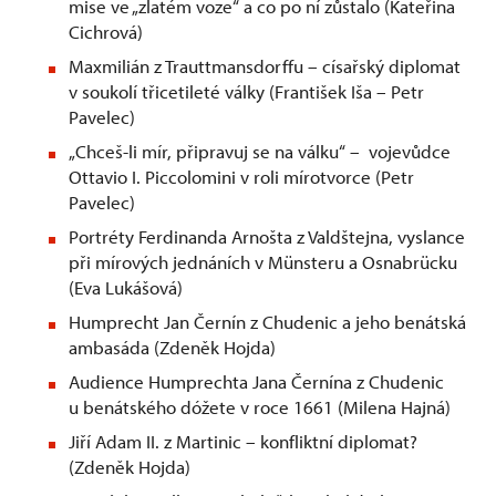
mise ve „zlatém voze“ a co po ní zůstalo (Kateřina
Cichrová)
Maxmilián z Trauttmansdorffu – císařský diplomat
v soukolí třicetileté války (František Iša – Petr
Pavelec)
„Chceš-li mír, připravuj se na válku“ – vojevůdce
Ottavio I. Piccolomini v roli mírotvorce (Petr
Pavelec)
Portréty Ferdinanda Arnošta z Valdštejna, vyslance
při mírových jednáních v Münsteru a Osnabrücku
(Eva Lukášová)
Humprecht Jan Černín z Chudenic a jeho benátská
ambasáda (Zdeněk Hojda)
Audience Humprechta Jana Černína z Chudenic
u benátského dóžete v roce 1661 (Milena Hajná)
Jiří Adam II. z Martinic – konfliktní diplomat?
(Zdeněk Hojda)