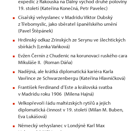
expedic z Rakouska na Dálný východ druhé poloviny
19. století (Kateřina Konečná, Petr Pavelec)
Císařský velvyslanec v Madridu Viktor Dubský
z Třebomyslic, jako sběratel španělského umění
(Pavel Štěpánek)
Hrdinský odkaz Zrinských ze Serynu ve šlechtických
sbírkách (Lenka Vaňková)
Evžen Černín z Chudenic na korunovaci ruského cara
Mikuláše II. (Roman Dáňa)
Nadějná, ale krátká diplomatická kariéra Karla
Vavřince ze Schwarzenbergu (Kateřina Hlavničková)
František Ferdinand d’Este a královská svatba
v Madridu roku 1906 (Milena Hajná)
Velkopřevoři řádu maltézských rytířů a jejich
diplomatická činnost v 19. století (Milan M. Buben,
Eva Lukášová)
Německý velvyslanec v Londýně Karl Max