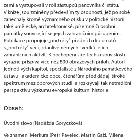
zemí a vystupovali v roli zástupců panovníka či státu.
V knize jsou zmíněny především ty osobnosti, jež po sobě
zanechaly kromě významného otisku v politické historii
také umělecké, architektonické, písemné či osobní
památky související se jejich zahraničním působením.
Publikace propojuje „portréty“ předních diplomatů
s „portréty“ věcí, zdánlivě němých svědků jejich
zahraničních aktivit. K pochopení šíře těchto souvislostí
výrazně přispívá více než 800 obrazových příloh. Autoři
jednotlivých kapitol, specialisté z Národního památkového
ústavu i akademické obce, čtenářům předkládají široké
spektrum mezioborových studií a rozkrývají tak netradiční
perspektivu výzkumu evropské kulturní historie.
Obsah:
Úvodní slovo (Naděžda Goryczková)
Ve znamení Merkura (Petr Pavelec, Martin Gaži, Milena