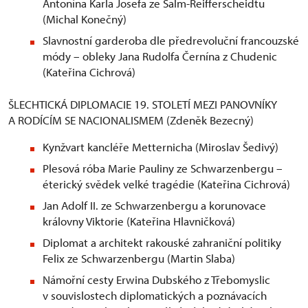
Antonína Karla Josefa ze Salm-Reifferscheidtu
(Michal Konečný)
Slavnostní garderoba dle předrevoluční francouzské
módy – obleky Jana Rudolfa Černína z Chudenic
(Kateřina Cichrová)
ŠLECHTICKÁ DIPLOMACIE 19. STOLETÍ MEZI PANOVNÍKY
A RODÍCÍM SE NACIONALISMEM (Zdeněk Bezecný)
Kynžvart kancléře Metternicha (Miroslav Šedivý)
Plesová róba Marie Pauliny ze Schwarzenbergu –
éterický svědek velké tragédie (Kateřina Cichrová)
Jan Adolf II. ze Schwarzenbergu a korunovace
královny Viktorie (Kateřina Hlavničková)
Diplomat a architekt rakouské zahraniční politiky
Felix ze Schwarzenbergu (Martin Slaba)
Námořní cesty Erwina Dubského z Třebomyslic
v souvislostech diplomatických a poznávacích