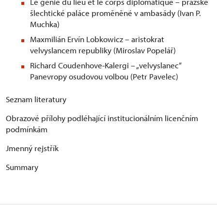
Le génie du lieu et le corps diplomatique – pražské
šlechtické paláce proměněné v ambasády (Ivan P.
Muchka)
Maxmilián Ervín Lobkowicz – aristokrat
velvyslancem republiky (Miroslav Popelář)
Richard Coudenhove-Kalergi – „velvyslanec“
Panevropy osudovou volbou (Petr Pavelec)
Seznam literatury
Obrazové přílohy podléhající institucionálním licenčním
podmínkám
Jmenný rejstřík
Summary