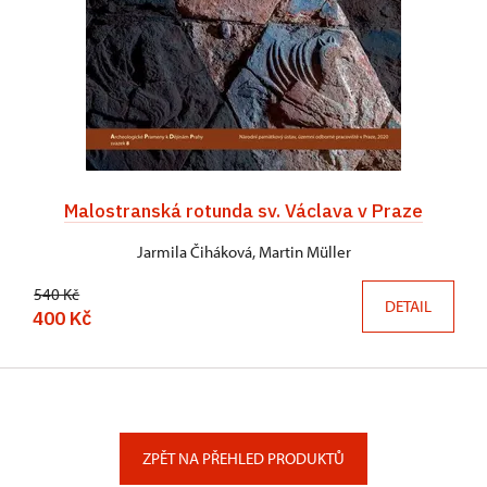
Malostranská rotunda sv. Václava v Praze
Jarmila Čiháková, Martin Müller
540 Kč
DETAIL
400 Kč
ZPĚT NA PŘEHLED PRODUKTŮ