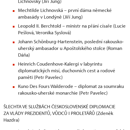
Lichnovský (Jiří Jung)
Mechtilde Lichnovská – první dáma německé
ambasády v Londýně (Jiří Jung)
Leopold II. Berchtold – ministr na přání císaře (Lucie
Pešlová, Veronika Syslová)
Johann Schönburg-Hartenstein, poslední rakousko-
uherský ambasador u Apoštolského stolce (Roman
Dáňa)
Heinrich Coudenhove-Kalergi v labyrintu
diplomatických misí, duchovních cest a rodové
paměti (Petr Pavelec)
Kuno Des Fours Walderode – diplomat za soumraku
rakousko-uherské monarchie (Petr Pavelec)
ŠLECHTA VE SLUŽBÁCH ČESKOSLOVENSKÉ DIPLOMACIE
ZA VLÁDY PREZIDENTŮ, VŮDCŮ I PROLETÁŘŮ (Zdeněk
Hazdra)