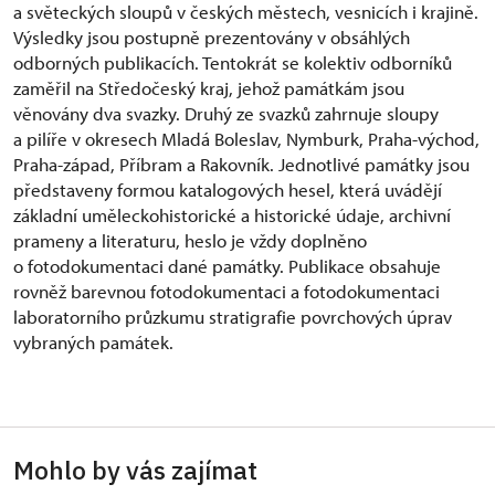
a světeckých sloupů v českých městech, vesnicích i krajině.
Výsledky jsou postupně prezentovány v obsáhlých
odborných publikacích. Tentokrát se kolektiv odborníků
zaměřil na Středočeský kraj, jehož památkám jsou
věnovány dva svazky. Druhý ze svazků zahrnuje sloupy
a pilíře v okresech Mladá Boleslav, Nymburk, Praha-východ,
Praha-západ, Příbram a Rakovník. Jednotlivé památky jsou
představeny formou katalogových hesel, která uvádějí
základní uměleckohistorické a historické údaje, archivní
prameny a literaturu, heslo je vždy doplněno
o fotodokumentaci dané památky. Publikace obsahuje
rovněž barevnou fotodokumentaci a fotodokumentaci
laboratorního průzkumu stratigrafie povrchových úprav
vybraných památek.
Mohlo by vás zajímat