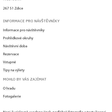
267 51 Zdice
INFORMACE PRO NÁVŠTĚVNÍKY
Informace pro návštěvníky
Prohlídkové okruhy
Návštěvní dob
a
Rezervace
Vstupné
Tipy na výlety
MOHLO BY VÁS ZAJÍMAT
O hradu
Fotogalerie
Není-li výslovně uvedeno jinak, podléhají fotografie a texty
licenci