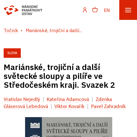
EN
Točník
Mariánské, trojiční a další...
SLEVA
Mariánské, trojiční a další
světecké sloupy a pilíře ve
Středočeském kraji. Svazek 2
Vratislav Nejedlý
|
Kateřina Adamcová
|
Zdenka
Gláserová Lebedová
|
Viktor Kovařík
|
Pavel Zahradník