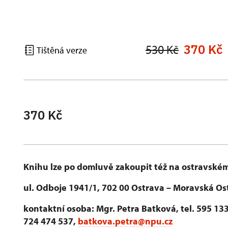
370 Kč
530 Kč
Tištěná verze
370 Kč
Knihu lze po domluvě zakoupit též na ostravském
ul. Odboje 1941/1, 702 00 Ostrava – Moravská Os
kontaktní osoba: Mgr. Petra Batková, tel. 595 133
724 474 537,
batkova.petra@npu.cz