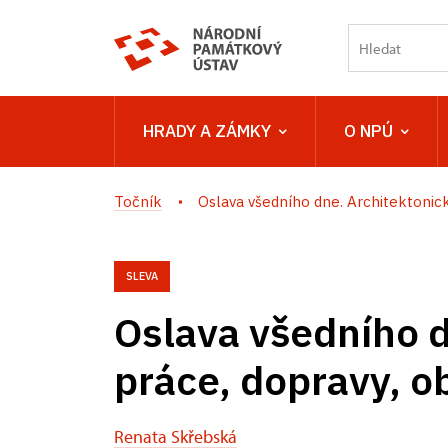
HRADY A ZÁMKY
O NPÚ
Točník
Oslava všedního dne. Architektonická
SLEVA
Oslava všedního d
práce, dopravy, o
Renata Skřebská