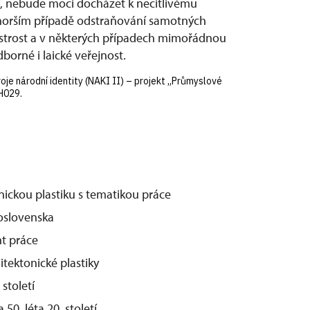
ost, nebude moci docházet k necitlivému
 horším případě odstraňování samotných
estrost a v některých případech mimořádnou
borné i laické veřejnost.
je národní identity (NAKI II) – projekt „Průmyslové
H029.
nickou plastiku s tematikou práce
oslovenska
t práce
tektonické plastiky
století
0. léta 20. století