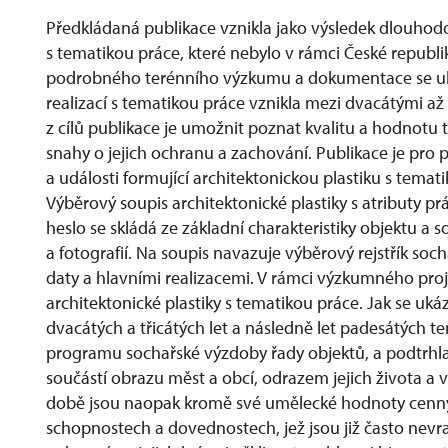
Předkládaná publikace vznikla jako výsledek dlouhod
s tematikou práce, které nebylo v rámci České repub
podrobného terénního výzkumu a dokumentace se ukáz
realizací s tematikou práce vznikla mezi dvacátými až
z cílů publikace je umožnit poznat kvalitu a hodnotu 
snahy o jejich ochranu a zachování. Publikace je pro
a události formující architektonickou plastiku s tema
Výběrový soupis architektonické plastiky s atributy p
heslo se skládá ze základní charakteristiky objektu a
a fotografií. Na soupis navazuje výběrový rejstřík soc
daty a hlavními realizacemi. V rámci výzkumného pr
architektonické plastiky s tematikou práce. Jak se uká
dvacátých a třicátých let a následně let padesátých 
programu sochařské výzdoby řady objektů, a podtrhla 
součástí obrazu měst a obcí, odrazem jejich života a v
době jsou naopak kromě své umělecké hodnoty cenným 
schopnostech a dovednostech, jež jsou již často nev