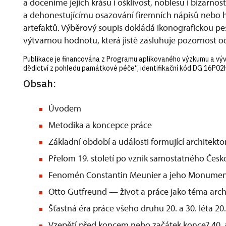
a doceníme jejich krásu i ošklivost, noblesu i bizarn
a dehonestujícímu osazování firemních nápisů nebo
artefaktů. Výběrový soupis dokládá ikonografickou p
výtvarnou hodnotu, která jistě zasluhuje pozornost od
Publikace je financována z Programu aplikovaného výzkumu a vývo
dědictví z pohledu památkové péče“, identifikační kód DG 16P02
Obsah:
Úvodem
Metodika a koncepce práce
Základní období a události formující architekto
Přelom 19. století po vznik samostatného Česk
Fenomén Constantin Meunier a jeho Monumen
Otto Gutfreund — život a práce jako téma archi
Šťastná éra práce všeho druhu 20. a 30. léta 20. 
Vzepětí před koncem nebo začátek konce? 40. a 5