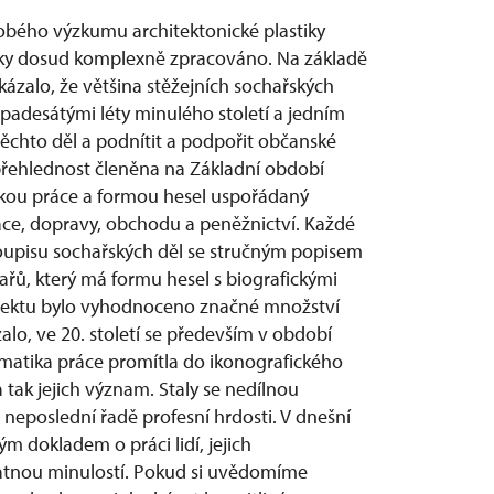
obého výzkumu architektonické plastiky
liky dosud komplexně zpracováno. Na základě
alo, že většina stěžejních sochařských
 padesátými léty minulého století a jedním
těchto děl a podnítit a podpořit občanské
 přehlednost členěna na Základní období
tikou práce a formou hesel uspořádaný
ráce, dopravy, obchodu a peněžnictví. Každé
 soupisu sochařských děl se stručným popisem
hařů, který má formu hesel s biografickými
ojektu bylo vyhodnoceno značné množství
zalo, ve 20. století se především v období
tematika práce promítla do ikonografického
tak jejich význam. Staly se nedílnou
 neposlední řadě profesní hrdosti. V dnešní
dokladem o práci lidí, jejich
ratnou minulostí. Pokud si uvědomíme