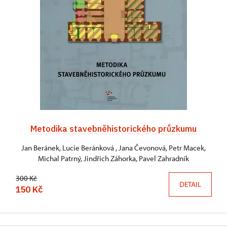
Metodika stavebněhistorického průzkumu
Jan Beránek, Lucie Beránková , Jana Čevonová, Petr Macek,
Michal Patrný, Jindřich Záhorka, Pavel Zahradník
300 Kč
DETAIL
150 Kč