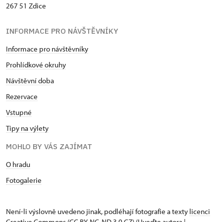
267 51 Zdice
INFORMACE PRO NÁVŠTĚVNÍKY
Informace pro návštěvníky
Prohlídkové okruhy
Návštěvní dob
a
Rezervace
Vstupné
Tipy na výlety
MOHLO BY VÁS ZAJÍMAT
O hradu
Fotogalerie
Není-li výslovně uvedeno jinak, podléhají fotografie a texty
licenci
Creative Commons
(CC BY-NC-ND 3.0 CZ) (Uveďte autora |