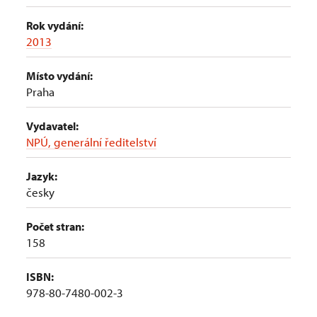
Rok vydání:
2013
Místo vydání:
Praha
Vydavatel:
NPÚ, generální ředitelství
Jazyk:
česky
Počet stran:
158
ISBN:
978-80-7480-002-3