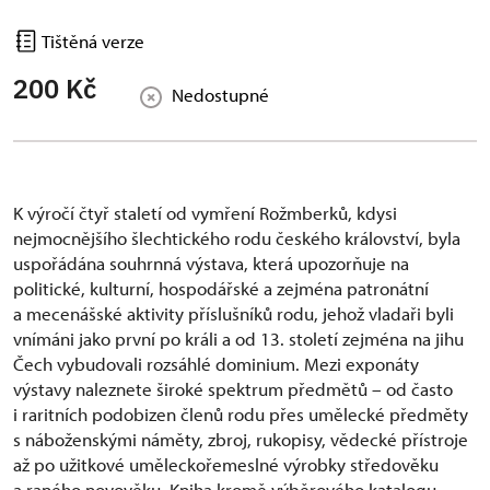
Tištěná verze
200 Kč
Nedostupné
K výročí čtyř staletí od vymření Rožmberků, kdysi
nejmocnějšího šlechtického rodu českého království, byla
uspořádána souhrnná výstava, která upozorňuje na
politické, kulturní, hospodářské a zejména patronátní
a mecenášské aktivity příslušníků rodu, jehož vladaři byli
vnímáni jako první po králi a od 13. století zejména na jihu
Čech vybudovali rozsáhlé dominium. Mezi exponáty
výstavy naleznete široké spektrum předmětů – od často
i raritních podobizen členů rodu přes umělecké předměty
s náboženskými náměty, zbroj, rukopisy, vědecké přístroje
až po užitkové uměleckořemeslné výrobky středověku
a raného novověku. Kniha kromě výběrového katalogu