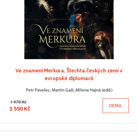
Ve znamení Merkura. Šlechta českých zemí v
evropské diplomacii
Petr Pavelec, Martin Gaži, Milena Hajná (edd.)
1 970 Kč
DETAIL
1 550 Kč