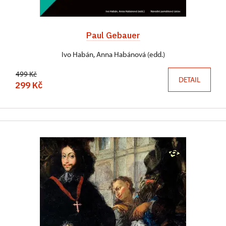
Paul Gebauer
Ivo Habán, Anna Habánová (edd.)
499 Kč
DETAIL
299 Kč