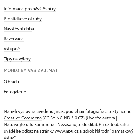
Informace pro návštěvníky
Prohlídkové okruhy
Návštěvní dob
a
Rezervace
Vstupné
Tipy na výlety
MOHLO BY VÁS ZAJÍMAT
O hradu
Fotogalerie
Není-li výslovně uvedeno jinak, podléhají fotografie a texty
licenci
Creative Commons
(CC BY-NC-ND 3.0 CZ) (Uveďte autora |
Neužívejte dílo komerčně | Nezasahujte do díla). Při užití obsahu
uvádějte odkaz na stránky www.npu.cz a „zdroj: Národní památkový
ústav“