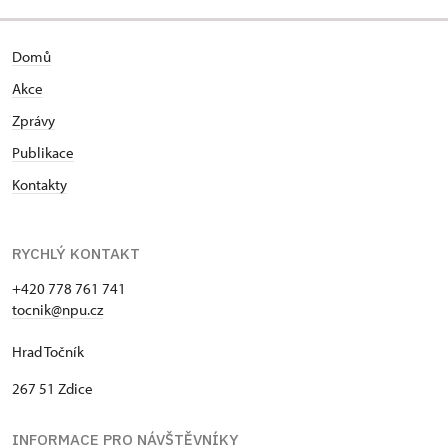
Domů
Akce
Zprávy
Publikace
Kontakty
RYCHLÝ KONTAKT
+420 778 761 741
tocnik@npu.cz
Hrad Točník
267 51 Zdice
INFORMACE PRO NÁVŠTĚVNÍKY