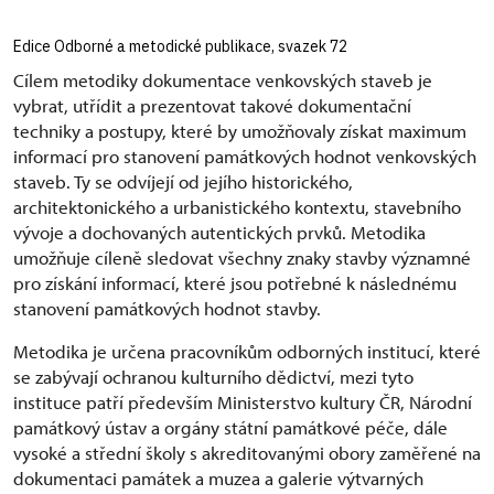
Edice Odborné a metodické publikace, svazek 72
Cílem metodiky dokumentace venkovských staveb je
vybrat, utřídit a prezentovat takové dokumentační
techniky a postupy, které by umožňovaly získat maximum
informací pro stanovení památkových hodnot venkovských
staveb. Ty se odvíjejí od jejího historického,
architektonického a urbanistického kontextu, stavebního
vývoje a dochovaných autentických prvků. Metodika
umožňuje cíleně sledovat všechny znaky stavby významné
pro získání informací, které jsou potřebné k následnému
stanovení památkových hodnot stavby.
Metodika je určena pracovníkům odborných institucí, které
se zabývají ochranou kulturního dědictví, mezi tyto
instituce patří především Ministerstvo kultury ČR, Národní
památkový ústav a orgány státní památkové péče, dále
vysoké a střední školy s akreditovanými obory zaměřené na
dokumentaci památek a muzea a galerie výtvarných