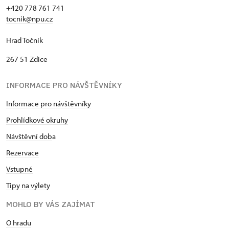
+420 778 761 741
tocnik@npu.cz
Hrad Točník
267 51 Zdice
INFORMACE PRO NÁVŠTĚVNÍKY
Informace pro návštěvníky
Prohlídkové okruhy
Návštěvní dob
a
Rezervace
Vstupné
Tipy na výlety
MOHLO BY VÁS ZAJÍMAT
O hradu