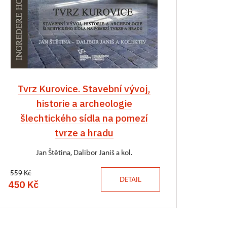
Tvrz Kurovice. Stavební vývoj,
historie a archeologie
šlechtického sídla na pomezí
tvrze a hradu
Jan Štětina, Dalibor Janiš a kol.
559 Kč
DETAIL
450 Kč