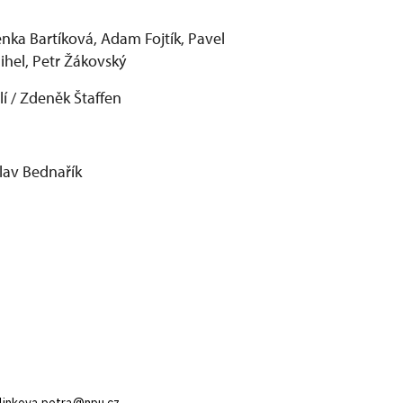
enka Bartíková, Adam Fojtík, Pavel
ihel, Petr Žákovský
lí / Zdeněk Štaffen
lav Bednařík