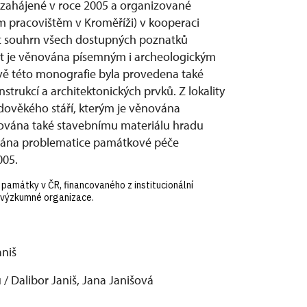
 zahájené v roce 2005 a organizované
racovištěm v Kroměříži) v kooperaci
dat souhrn všech dostupných poznatků
st je věnována písemným i archeologickým
vě této monografie byla provedena také
trukcí a architektonických prvků. Z lokality
edověkého stáří, kterým je věnována
ována také stavebnímu materiálu hradu
ěnována problematice památkové péče
005.
památky v ČR, financovaného z institucionální
j výzkumné organizace.
aniš
/ Dalibor Janiš, Jana Janišová