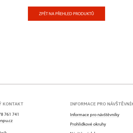
ZPĚT NA PŘEHLED PRODUKTŮ
Ý KONTAKT
INFORMACE PRO NÁVŠTĚVNÍ
78 761 741
Informace pro návštěvníky
npu.cz
Prohlídkové okruhy
čník