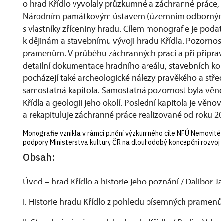
o hrad Křídlo vyvolaly průzkumné a záchranné práce,
Národním památkovým ústavem (územním odborným p
s vlastníky zříceniny hradu. Cílem monografie je po
k dějinám a stavebnímu vývoji hradu Křídla. Pozorno
pramenům. V průběhu záchranných prací a při přípra
detailní dokumentace hradního areálu, stavebních kons
pocházejí také archeologické nálezy pravěkého a stř
samostatná kapitola. Samostatná pozornost byla věn
Křídla a geologii jeho okolí. Poslední kapitola je v
a rekapituluje záchranné práce realizované od roku 2
Monografie vznikla v rámci plnění výzkumného cíle NPÚ Nemovité 
podpory Ministerstva kultury ČR na dlouhodobý koncepční rozvo
Obsah:
Úvod – hrad Křídlo a historie jeho poznání / Dalibor J
I. Historie hradu Křídlo z pohledu písemných pramenů 