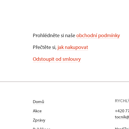
Prohlédněte si naše
obchodní podmínky
Přečtěte si,
jak nakupovat
Odstoupit od smlouvy
RYCHL
Domů
Akce
+420 7
tocnik@
Zprávy
Hrad To