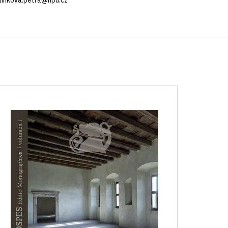
elinkova.petra@npu.cz