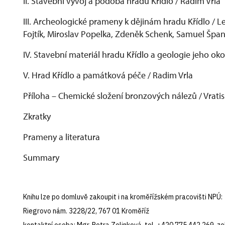
II. Stavební vývoj a podoba hradu Křídlo / Radim Vrla
III. Archeologické prameny k dějinám hradu Křídlo / L
Fojtík, Miroslav Popelka, Zdeněk Schenk, Samuel Špan
IV. Stavební materiál hradu Křídlo a geologie jeho oko
V. Hrad Křídlo a památková péče / Radim Vrla
Příloha – Chemické složení bronzových nálezů / Vratis
Zkratky
Prameny a literatura
Summary
Knihu lze po domluvě zakoupit i na kroměřížském pracovišti NPÚ:
Riegrovo nám. 3228/22, 767 01 Kroměříž