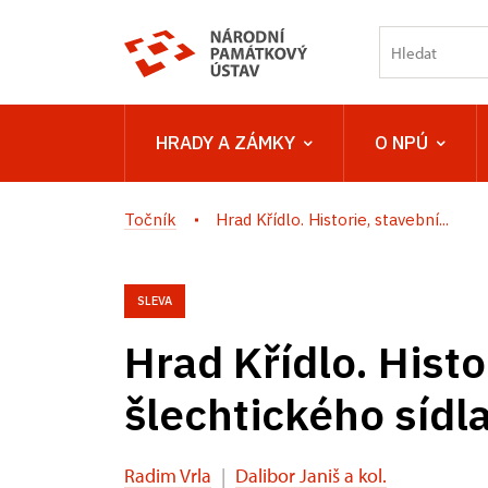
HRADY A ZÁMKY
O NPÚ
Točník
Hrad Křídlo. Historie, stavební...
SLEVA
Hrad Křídlo. Histo
šlechtického sídl
Radim Vrla
|
Dalibor Janiš a kol.