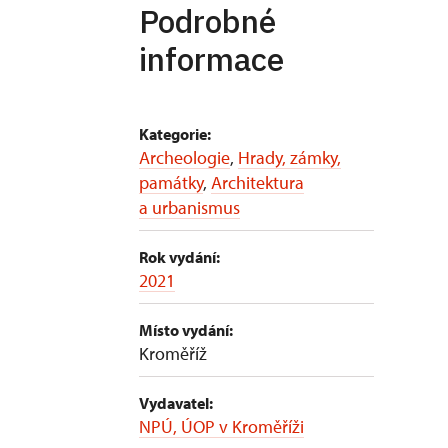
Podrobné
informace
Kategorie:
Archeologie
,
Hrady, zámky,
památky
,
Architektura
a urbanismus
Rok vydání:
2021
Místo vydání:
Kroměříž
Vydavatel:
NPÚ, ÚOP v Kroměříži