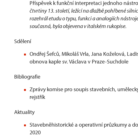
Příspěvek k funkční interpretaci jednoho nástro
čtvrtiny 13. století, ležící na dlažbě pohřbené si
rozehrál etudu o typu, funkci a analogiích nástroje
současná, byla objevena v italském rukopise.
Sdělení
Ondřej Šefců, Mikoláš Vrla, Jana Koželová, Lad
obnova kaple sv. Václava v Praze-Suchdole
Bibliografie
Zprávy komise pro soupis stavebních, umělecký
rejstřík
Aktuality
Stavebněhistorické a operativní průzkumy a 
2020