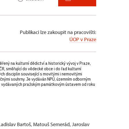
Publikaci lze zakoupit na pracovišti:
ÚOP v Praze
ný na kulturní dědictví a historický vývoj v Praze,
, směřující do vědecké obce i do řad kulturní
h disciplin související s movitými i nemovitými
zyčnými souhrny. Je vydáván NPÚ, územním odborným
ků, vydávaných pražským památkovým ústavem od roku
 Ladislav Bartoš, Matouš Semerád, Jaroslav