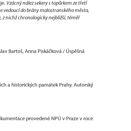
je.
Vzácný nález sekery s topůrkem ze třetí
lnice vedoucí do brány malostranského města,
, z nichž chronologicky nejbližší, téměř
islav Bartoš, Anna Piskáčková / Úspěšná
ch a historických památek Prahy. Autorský
dokumentace provedené NPÚ v Praze v roce