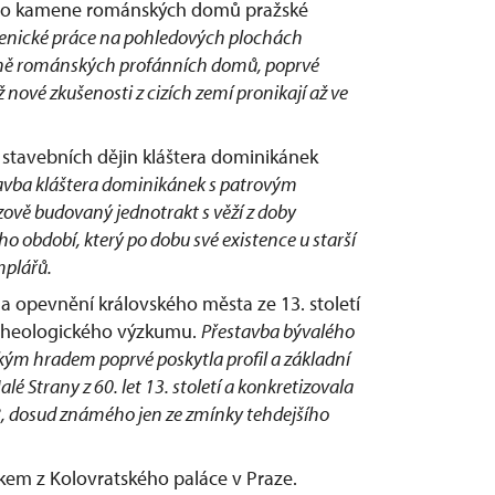
ního kamene románských domů pražské
enické práce na pohledových plochách
tně románských profánních domů, poprvé
ž nové zkušenosti z cizích zemí pronikají až ve
h stavebních dějin kláštera dominikánek
avba kláštera dominikánek s patrovým
ově budovaný jednotrakt s věží z doby
období, který po dobu své existence u starší
mplářů.
na opevnění královského města ze 13. století
rcheologického výzkumu.
Přestavba bývalého
ým hradem poprvé poskytla profil a základní
Strany z 60. let 13. století a konkretizovala
8, dosud známého jen ze zmínky tehdejšího
kem z Kolovratského paláce v Praze.