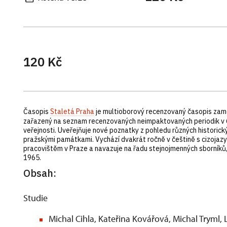
120 Kč
Časopis
Staletá Praha
je multioborový recenzovaný časopis zaměře
zařazený na seznam recenzovaných neimpaktovaných periodik v ČR
veřejnosti. Uveřejňuje nové poznatky z pohledu různých historickýc
pražskými památkami. Vychází dvakrát ročně v češtině s cizoja
pracovištěm v Praze a navazuje na řadu stejnojmenných sborní
1965.
Obsah:
Studie
Michal Cihla, Kateřina Kovářová, Michal Tryml,