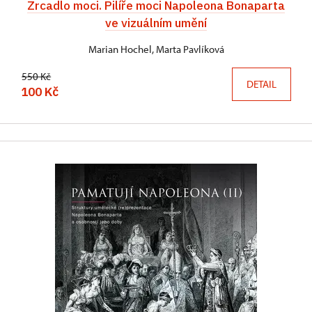
Zrcadlo moci. Pilíře moci Napoleona Bonaparta
ve vizuálním umění
Marian Hochel, Marta Pavlíková
550 Kč
DETAIL
100 Kč