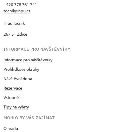
+420 778 761 741
tocnik@npu.cz
Hrad Točník
267 51 Zdice
INFORMACE PRO NÁVŠTĚVNÍKY
Informace pro návštěvníky
Prohlídkové okruhy
Návštěvní dob
a
Rezervace
Vstupné
Tipy na výlety
MOHLO BY VÁS ZAJÍMAT
O hradu