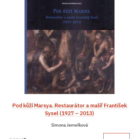
Pod kůží Marsya. Restaurátor a malíř František
Sysel (1927 – 2013)
Simona Jemelková