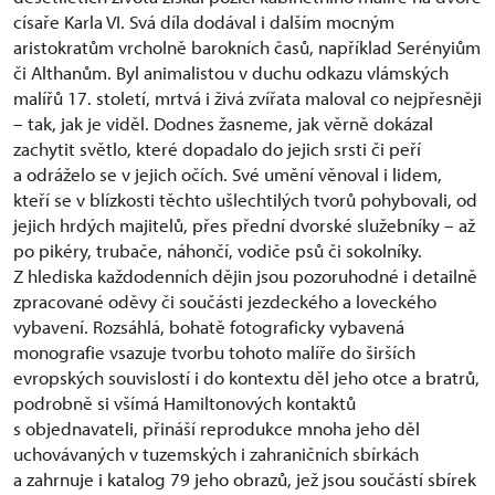
císaře Karla VI. Svá díla dodával i dalším mocným
aristokratům vrcholně barokních časů, například Serényiům
či Althanům. Byl animalistou v duchu odkazu vlámských
malířů 17. století, mrtvá i živá zvířata maloval co nejpřesněji
– tak, jak je viděl. Dodnes žasneme, jak věrně dokázal
zachytit světlo, které dopadalo do jejich srsti či peří
a odráželo se v jejich očích. Své umění věnoval i lidem,
kteří se v blízkosti těchto ušlechtilých tvorů pohybovali, od
jejich hrdých majitelů, přes přední dvorské služebníky – až
po pikéry, trubače, náhončí, vodiče psů či sokolníky.
Z hlediska každodenních dějin jsou pozoruhodné i detailně
zpracované oděvy či součásti jezdeckého a loveckého
vybavení. Rozsáhlá, bohatě fotograficky vybavená
monografie vsazuje tvorbu tohoto malíře do širších
evropských souvislostí i do kontextu děl jeho otce a bratrů,
podrobně si všímá Hamiltonových kontaktů
s objednavateli, přináší reprodukce mnoha jeho děl
uchovávaných v tuzemských i zahraničních sbírkách
a zahrnuje i katalog 79 jeho obrazů, jež jsou součástí sbírek