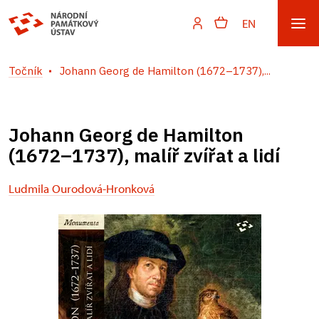
EN
Točník
Johann Georg de Hamilton (1672–1737),...
Johann Georg de Hamilton
(1672–1737), malíř zvířat a lidí
Ludmila Ourodová-Hronková