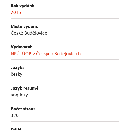
Rok vydání:
2015
Místo vydání:
České Budějovice
Vydavatel:
NPÚ, ÚOP v Českých Budějovicích
Jazyk:
česky
Jazyk resumé:
anglicky
Počet stran:
320
ISBN: