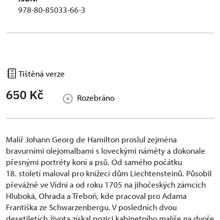
978-80-85033-66-3
Tištěná verze
650 Kč
Rozebráno
Malíř Johann Georg de Hamilton proslul zejména
bravurními olejomalbami s loveckými náměty a dokonale
přesnými portréty koní a psů. Od samého počátku
18. století maloval pro knížecí dům Liechtensteinů. Působil
převážně ve Vídni a od roku 1705 na jihočeských zámcích
Hluboká, Ohrada a Třeboň, kde pracoval pro Adama
Františka ze Schwarzenbergu. V posledních dvou
desetiletích života získal pozici kabinetního malíře na dvoře