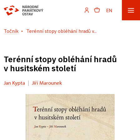
EN
Točník
Terénní stopy obléhání hradů v...
Terénní stopy obléhání hradů
v husitském století
Jan Kypta
|
Jiří Marounek