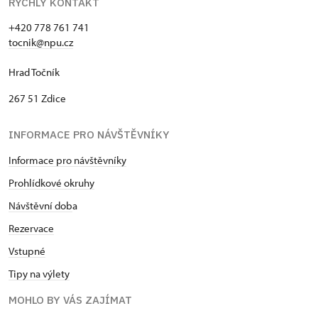
RYCHLÝ KONTAKT
+420 778 761 741
tocnik@npu.cz
Hrad Točník
267 51 Zdice
INFORMACE PRO NÁVŠTĚVNÍKY
Informace pro návštěvníky
Prohlídkové okruhy
Návštěvní dob
a
Rezervace
Vstupné
Tipy na výlety
MOHLO BY VÁS ZAJÍMAT