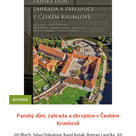
NOVINKA
Panský dům, zahrada a zbrojnice v Českém
Krumlově
Jiří Bloch, Sylva Dobalová, Karel Kašák, Roman Lavička, Jiří