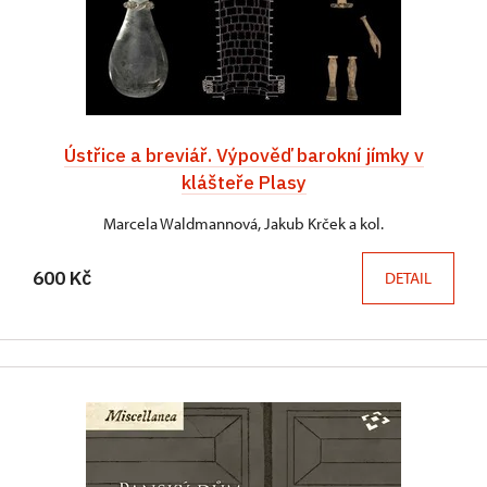
Ústřice a breviář. Výpověď barokní jímky v
klášteře Plasy
Marcela Waldmannová, Jakub Krček a kol.
600 Kč
DETAIL