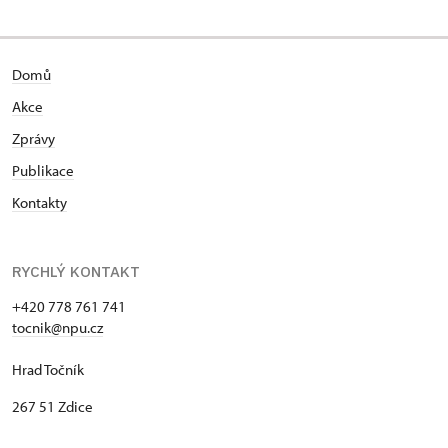
Domů
Akce
Zprávy
Publikace
Kontakty
RYCHLÝ KONTAKT
+420 778 761 741
tocnik@npu.cz
Hrad Točník
267 51 Zdice