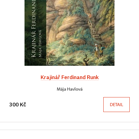
Krajinář Ferdinand Runk
Mája Havlová
300 Kč
DETAIL