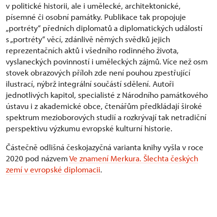
v politické historii, ale i umělecké, architektonické,
písemné či osobní památky. Publikace tak propojuje
„portréty“ předních diplomatů a diplomatických událostí
s „portréty“ věcí, zdánlivě němých svědků jejich
reprezentačních aktů i všedního rodinného života,
vyslaneckých povinností i uměleckých zájmů. Více než osm
stovek obrazových příloh zde není pouhou zpestřující
ilustrací, nýbrž integrální součástí sdělení. Autoři
jednotlivých kapitol, specialisté z Národního památkového
ústavu i z akademické obce, čtenářům předkládají široké
spektrum mezioborových studií a rozkrývají tak netradiční
perspektivu výzkumu evropské kulturní historie.
Částečně odlišná českojazyčná varianta knihy vyšla v roce
2020 pod názvem
Ve znamení Merkura. Šlechta českých
zemí v evropské diplomacii
.