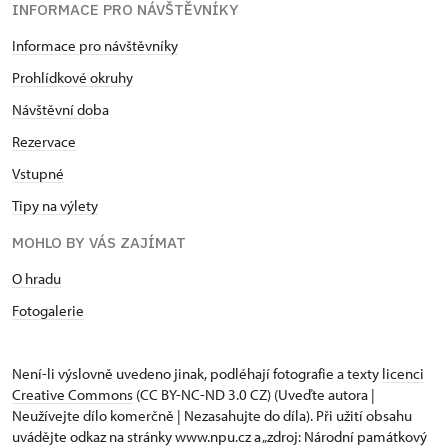
INFORMACE PRO NÁVŠTĚVNÍKY
Informace pro návštěvníky
Prohlídkové okruhy
Návštěvní dob
a
Rezervace
Vstupné
Tipy na výlety
MOHLO BY VÁS ZAJÍMAT
O hradu
Fotogalerie
Není-li výslovně uvedeno jinak, podléhají fotografie a texty
licenci
Creative Commons
(CC BY-NC-ND 3.0 CZ) (Uveďte autora |
Neužívejte dílo komerčně | Nezasahujte do díla). Při užití obsahu
uvádějte odkaz na stránky www.npu.cz a „zdroj: Národní památkový