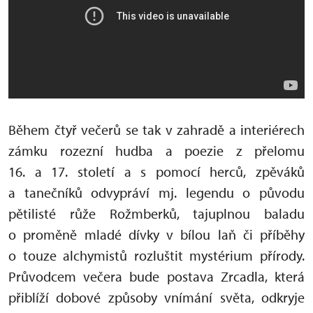
Během čtyř večerů se tak v zahradě a interiérech
zámku rozezní hudba a poezie z přelomu
16. a 17. století a s pomocí herců, zpěváků
a tanečníků odvypráví mj. legendu o původu
pětilisté růže Rožmberků, tajuplnou baladu
o proměně mladé dívky v bílou laň či příběhy
o touze alchymistů rozluštit mystérium přírody.
Průvodcem večera bude postava Zrcadla, která
přiblíží dobové způsoby vnímání světa, odkryje