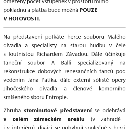
omezený počet vstupenek v prostoru mimo
pokladnu a platba bude možná
POUZE
V HOTOVOSTI
.
Na představení potkáte herce souboru Malého
divadla a specialisty na starou hudbu v čele
s loutnistou Richardem Závadou. Dále účinkuje
taneční soubor A Balli specializovaný na
rekonstrukce dobových renesančních tanců pod
vedením Jana Patíka, dále externí sólisté opery
Jihočeského divadla a členové komorního
smíšeného sboru Entropie.
Zhruba
stominutové představení
se odehrává
v celém zámeckém areálu
(v zahradě
i v interiéru), diváci se pohybují společně s herci