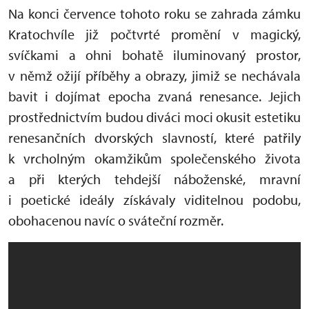
Na konci července tohoto roku se zahrada zámku
Kratochvíle již počtvrté promění v magický,
svíčkami a ohni bohatě iluminovaný prostor,
v němž ožijí příběhy a obrazy, jimiž se nechávala
bavit i dojímat epocha zvaná renesance. Jejich
prostřednictvím budou diváci moci okusit estetiku
renesančních dvorských slavností, které patřily
k vrcholným okamžikům společenského života
a při kterých tehdejší náboženské, mravní
i poetické ideály získávaly viditelnou podobu,
obohacenou navíc o sváteční rozměr.