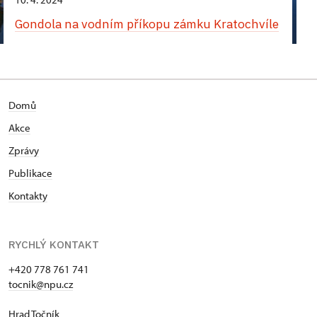
Gondola na vodním příkopu zámku Kratochvíle
Domů
Akce
Zprávy
Publikace
Kontakty
RYCHLÝ KONTAKT
+420 778 761 741
tocnik@npu.cz
Hrad Točník