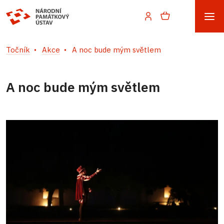
Točník
Akce
A noc bude mým světlem
A noc bude mým světlem