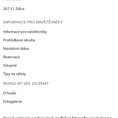
267 51 Zdice
INFORMACE PRO NÁVŠTĚVNÍKY
Informace pro návštěvníky
Prohlídkové okruhy
Návštěvní dob
a
Rezervace
Vstupné
Tipy na výlety
MOHLO BY VÁS ZAJÍMAT
O hradu
Fotogalerie
Není-li výslovně uvedeno jinak, podléhají fotografie a texty
licenci