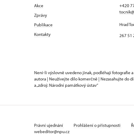
Akce
+420 7
tocnik@
Zprávy
Hrad To
Publikace
Kontakty
267 51 
Není-li výslovně uvedeno jinak, podléhají fotografie a
autora | Neužívejte dílo komerčně | Nezasahujte do dí
a „zdroj: Národní památkový ústav“
Právní ujednání
Prohlášení o přístupnosti
Ř
webeditor@npu.cz