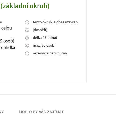
(základní okruh)
ro
tento okruh je dnes uzavřen
u celou
(dospělí)
délka 45 minut
5 osob)
max. 30 osob
rohlídka
rezervace není nutná
KY
MOHLO BY VÁS ZAJÍMAT