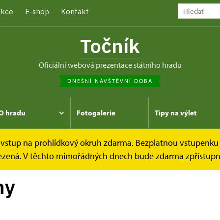
kce
E-shop
Kontakt
Točník
oficiální webová prezentace státního hradu
DNEŠNÍ NÁVŠTĚVNÍ DOBA
O hradu
Fotogalerie
Tipy na výlet
e vstup na prohlídkový okruh zdarma. Bezplatnou vstupenku 
hlídkové okruhy
omezená. V těchto mimořádných dnech bude zdarma zpřístupně
hy