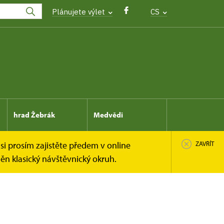
Plánujete výlet
CS
hrad Žebrák
Medvědi
si prosím zajistěte předem v online
ZAVŘÍT
n klasický návštěvnický okruh.