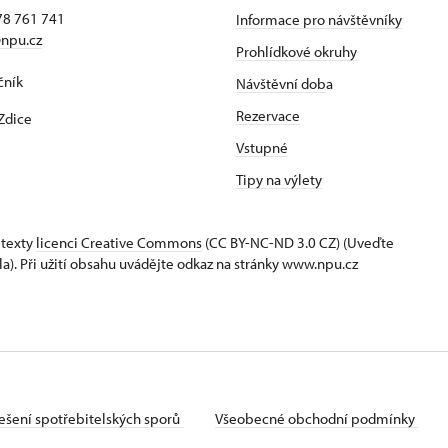
78 761 741
Informace pro návštěvníky
npu.cz
Prohlídkové okruhy
čník
Návštěvní dob
a
Rezervace
Zdice
Vstupné
Tipy na výlety
 texty
licenci Creative Commons
(CC BY-NC-ND 3.0 CZ) (Uveďte
la). Při užití obsahu uvádějte odkaz na stránky www.npu.cz
ešení spotřebitelských sporů
Všeobecné obchodní podmínky