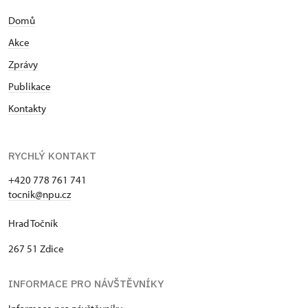
výboru Prahy 10. V roce 1986 obhájil rigorózní práci
Domů
na katedře kriminalistiky na téma „Psychologické a
psychopatologické zvláštnosti gerontů, pachatelů
Akce
sexuálních deliktů“. Během studentských let v rámci
Zprávy
činnosti Klubu Augusta Sedláčka při plzeňské
Škodovce mapoval se svým kamarádem Petrem
Publikace
Kmínkem ztracené české a moravské hrady. O
Kontakty
prázdninách roku 1981 uskutečnil sám pěší
putování bez mapy po českých, moravských a
slovenských hradech z Prahy do Tater. V roce 1985
RYCHLÝ KONTAKT
nastoupil roční vojenskou službu ve funkci technika
roty u tankové a automobilní jednotky v Žatci a
+420 778 761 741
tocnik@npu.cz
Postoloprtech. Před vojenskou službou a těsně po
ní absolvoval právnickou čekatelskou praxi v
Hrad Točník
právním odboru Dopravního podniku hlavního
města Prahy (JUDr. Klouda). V květnu 1986 odešel z
267 51 Zdice
Dopravního podniku a nastoupil u prof. Bořivoje
Nechvátala jako brigádník při archeologickém
INFORMACE PRO NÁVŠTĚVNÍKY
průzkumu nejstaršího osídlení Vyšehradu. Během
prázdnin toho roku pracoval brigádnicky jako lesní