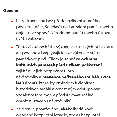
Obecně:
Lety dronů jsou bez předchozího písemného
povolení (dále „Souhlas“) nad areálem památkového
objektu ve správě Národního památkového ústavu
(NPÚ) zakázány.
Tento zákaz vychází z výkonu vlastnických práv státu
a z povinností vyplývajících ze zákona o státní
památkové péči. Cílem je zejména
ochrana
kulturních památek před rizikem poškození
,
zajištění jejich bezpečnosti pro
návštěvníky a
prevence neřízeného souběhu více
letů dronů
, které by vzhledem k členitosti
historických areálů a omezeným odstupovým
vzdálenostem mohly představovat reálné
ohrožení staveb i návštěvníků.
Za dron je považováno
jakékoliv
dálkově
ovládané bezpilotní letadlo, tedy i bezpilotní