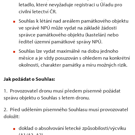
letadlo, které nevyžaduje registraci u Úřadu pro
civilní letectví ČR.
Souhlas k létání nad areálem památkového objektu
ve správě NPÚ může vydat na základě žádosti
správce památkového objektu (kastelán) nebo
ředitel územní památkové správy NPÚ.
Souhlas lze vydat maximálně na dobu jednoho
měsíce a je vždy posuzován s ohledem na konkrétní
okolnosti, charakter památky a míru možných rizik.
Jak požádat o Souhlas:
1. Provozovatel dronu musí předem písemně požádat
správu objektu o Souhlas s letem dronu.
2. Před udělením písemného Souhlasu musí provozovatel
doložit:
doklad o absolvování letecké způsobilosti/výcviku
(A1/A3, A2)