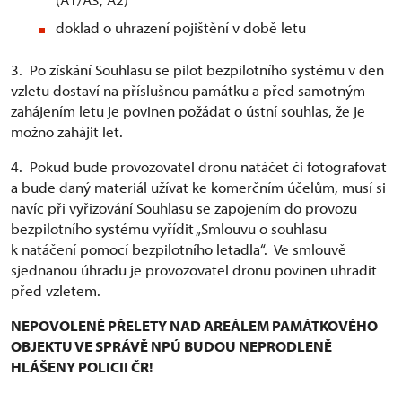
doklad o uhrazení pojištění v době letu
3. Po získání Souhlasu se pilot bezpilotního systému v den
vzletu dostaví na příslušnou památku a před samotným
zahájením letu je povinen požádat o ústní souhlas, že je
možno zahájit let.
4. Pokud bude provozovatel dronu natáčet či fotografovat
a bude daný materiál užívat ke komerčním účelům, musí si
navíc při vyřizování Souhlasu se zapojením do provozu
bezpilotního systému vyřídit „Smlouvu o souhlasu
k natáčení pomocí bezpilotního letadla“. Ve smlouvě
sjednanou úhradu je provozovatel dronu povinen uhradit
před vzletem.
NEPOVOLENÉ PŘELETY NAD AREÁLEM PAMÁTKOVÉHO
OBJEKTU VE SPRÁVĚ NPÚ BUDOU NEPRODLENĚ
HLÁŠENY POLICII ČR!