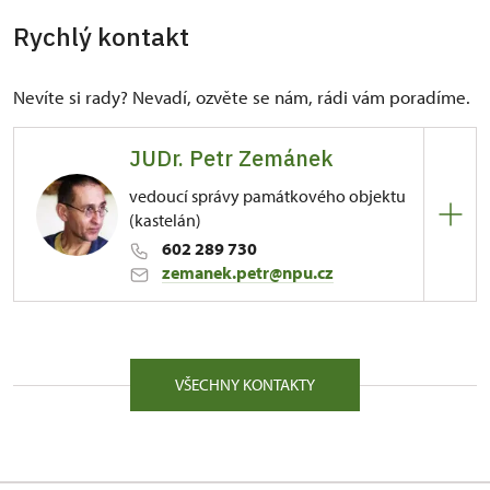
Rychlý kontakt
Nevíte si rady? Nevadí, ozvěte se nám, rádi vám poradíme.
JUDr. Petr Zemánek
vedoucí správy památkového objektu
(kastelán)
602 289 730
zemanek.petr@npu.cz
ÚPS v Ústí nad Labem
1/, Točník 1 26751
VŠECHNY KONTAKTY
Ač chtěl Petr Zemánek studovat archeologii,
vystudoval v letech 1981–1985 Právnickou fakultu
UK. Během studia prováděl právnickou praxi na
Okresním soudu Prahy 8 a na Obvodním národním