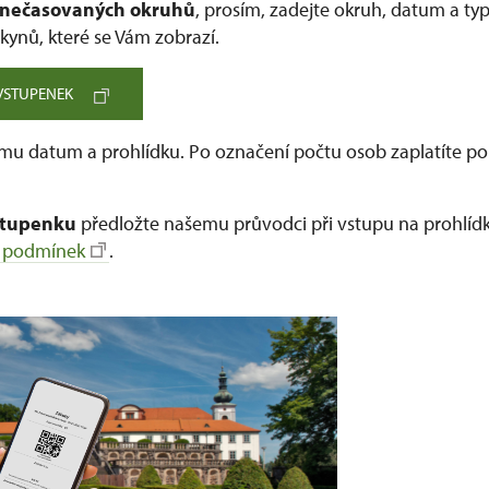
nečasovaných okruhů
, prosím, zadejte okruh, datum a ty
kynů, které se Vám zobrazí.
VSTUPENEK
amu datum a prohlídku. Po označení počtu osob zaplatíte po
stupenku
předložte našemu průvodci při vstupu na prohlídk
 podmínek
.