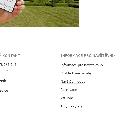
Ý KONTAKT
INFORMACE PRO NÁVŠTĚVNÍ
78 761 741
Informace pro návštěvníky
npu.cz
Prohlídkové okruhy
čník
Návštěvní dob
a
Rezervace
Zdice
Vstupné
Tipy na výlety