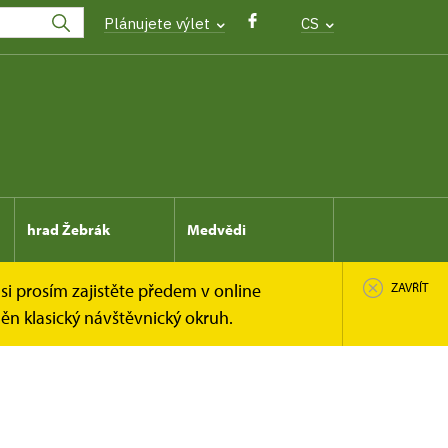
Plánujete výlet
CS
hrad Žebrák
Medvědi
si prosím zajistěte předem v online
ZAVŘÍT
n klasický návštěvnický okruh.