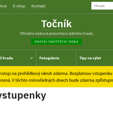
kce
E-shop
Kontakt
Točník
oficiální webová prezentace státního hradu
DNEŠNÍ NÁVŠTĚVNÍ DOBA
O hradu
Fotogalerie
Tipy na výlet
e vstup na prohlídkový okruh zdarma. Bezplatnou vstupenku 
y
Online vstupenky
omezená. V těchto mimořádných dnech bude zdarma zpřístupně
vstupenky