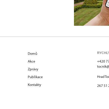
RYCHL
Domů
Akce
+420 7
tocnik@
Zprávy
Hrad To
Publikace
Kontakty
267 51 