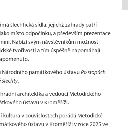
 šlechtická sídla, jejichž zahrady patří
y jako místo odpočinku, a především prezentace
lomini. Nabízí svým návštěvníkům možnost
idské tvořivosti a tím úspěšně napomáhají
 zapomenuto.
ktu Národního památkového ústavu
Po stopách
é šlechty
.
hradní architektka a vedoucí Metodického
átkového ústavu v Kroměříži.
í kultura v souvislostech pořádá Metodické
mátkového ústavu v Kroměříži v roce 2025 ve