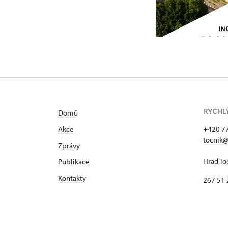
RYCHL
Domů
Akce
+420 7
tocnik@
Zprávy
Hrad To
Publikace
Kontakty
267 51 