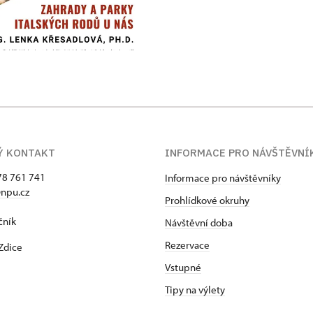
Ý KONTAKT
INFORMACE PRO NÁVŠTĚVNÍ
78 761 741
Informace pro návštěvníky
npu.cz
Prohlídkové okruhy
čník
Návštěvní dob
a
Rezervace
Zdice
Vstupné
Tipy na výlety