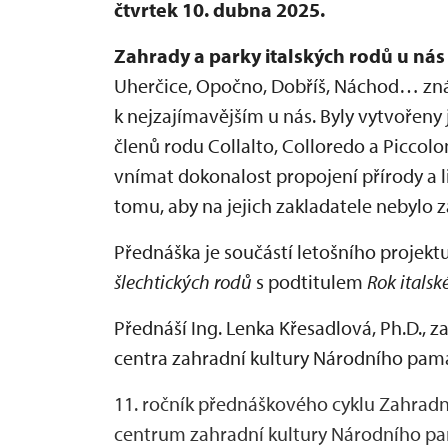
čtvrtek 10. dubna 2025.
Zahrady a parky italských rodů u nás
Uherčice, Opočno, Dobříš, Náchod… známá
k nejzajímavějším u nás. Byly vytvořen
členů rodu Collalto, Colloredo a Picco
vnímat dokonalost propojení přírody a l
tomu, aby na jejich zakladatele nebylo
Přednáška je součástí letošního proje
šlechtických rodů
s podtitulem
Rok italsk
Přednáší
Ing. Lenka Křesadlová, Ph.D.,
za
centra zahradní kultury Národního pam
11. ročník přednáškového cyklu Zahradn
centrum zahradní kultury Národního pa