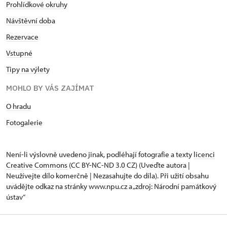
Prohlídkové okruhy
Návštěvní dob
a
Rezervace
Vstupné
Tipy na výlety
MOHLO BY VÁS ZAJÍMAT
O hradu
Fotogalerie
Není-li výslovně uvedeno jinak, podléhají fotografie a texty
licenci
Creative Commons
(CC BY-NC-ND 3.0 CZ) (Uveďte autora |
Neužívejte dílo komerčně | Nezasahujte do díla). Při užití obsahu
uvádějte odkaz na stránky www.npu.cz a „zdroj: Národní památkový
ústav“