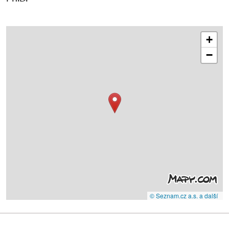
+
−
© Seznam.cz a.s. a další