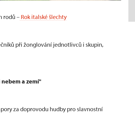
h rodů –
Rok italské šlechty
ečn
ík
ů při žonglov
ání jednotlivc
ů i skupin,
i nebem a zemí"
rapory za doprovodu hudby pro slavnostní