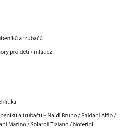
uben
ík
ů a trubačů
pory pro d
ěti / ml
áde
ž
ehl
ídka:
uben
ík
ů a trubačů
– Naldi Bruno / Baldani Alfio /
ani Marino / Solaroli Tiziano / Noferini