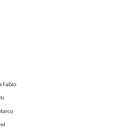
a Fabio
tr
 Marco
vel