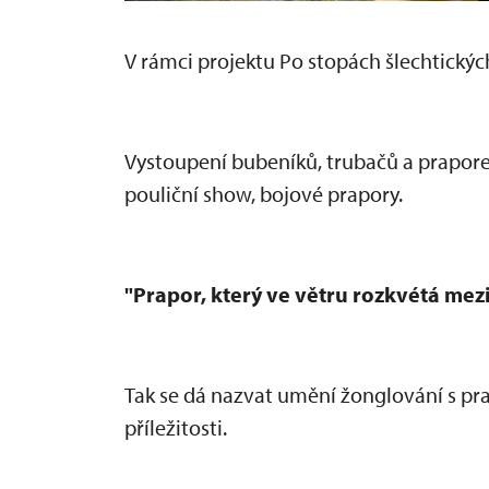
V rámci projektu Po stopách šlechtickýc
Vystoupen
í bubeník
ů, trubačů a prapor
pouličn
í show, bojové prapory.
"Prapor, který ve v
ětru rozkv
étá mez
Tak se dá nazvat um
ěn
í
žonglov
ání s p
p
ř
íle
žitosti.