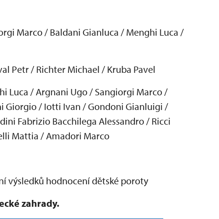
orgi Marco / Baldani Gianluca / Menghi Luca /
val Petr / Richter Michael / Kruba Pavel
hi Luca / Argnani Ugo / Sangiorgi Marco /
 Giorgio / Iotti Ivan / Gondoni Gianluigi /
ini Fabrizio Bacchilega Alessandro / Ricci
elli Mattia / Amadori Marco
n
í výsledk
ů hodnocen
í d
ětsk
é poroty
mecké zahrady.