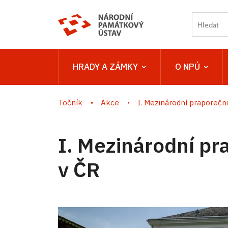
HRADY A ZÁMKY
O NPÚ
Točník
Akce
I. Mezinárodní praporečnic
I. Mezinárodní pr
v ČR