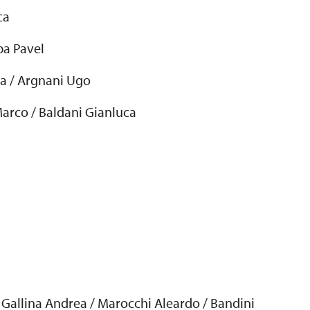
ca
ba Pavel
ca / Argnani Ugo
Marco / Baldani Gianluca
 Gallina Andrea / Marocchi Aleardo / Bandini