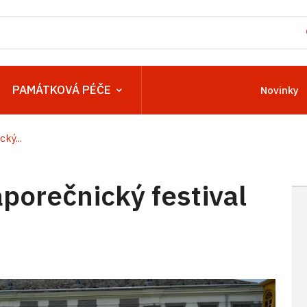
PAMÁTKOVÁ PÉČE
Novinky
ký...
aporečnický festival