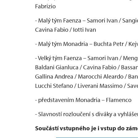
Fabrizio
- Mal
ý tým Faenza
– Samori Ivan / Sangi
Cavina Fabio / Iotti Ivan
- Mal
ý tým Monadria
– Buchta Petr / Kej
- Velk
ý tým Faenza
– Samori Ivan / Meng
Baldani Gianluca / Cavina Fabio / Bassani
Gallina Andrea / Marocchi Aleardo / Band
Lucchi Stefano / Liverani Massimo / Sav
- p
ředstaven
ím Monadria
– Flamenco
- Slavnost
í rozlou
čen
í s diváky a vyhlá
še
Sou
č
ástí vstupného je i vstup do zá