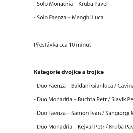
- Solo Monadria – Kruba Pavel
- Solo Faenza – Menghi Luca
P
řest
ávka cca 10 minut
Kategorie dvojice a trojice
- Duo Faenza
– Baldani Gianluca / Cavin
- Duo Monadria – Buchta Petr / Slav
ík Pe
- Duo Faenza
– Samori Ivan / Sangiorgi
- Duo Monadria – Kejval Petr / Kruba Pa