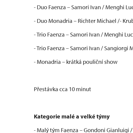
- Duo Faenza – Samori Ivan / Menghi Lu
- Duo Monadria – Richter Michael /- Kru
- Trio Faenza – Samori Ivan / Menghi Lu
- Trio Faenza – Samori Ivan / Sangiorgi 
- Monadria – kr
átká pouli
čn
í show
P
řest
ávka cca 10 minut
Kategorie malé a velké týmy
- Malý tým Faenza
– Gondoni Gianluigi /