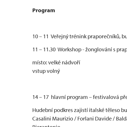
Program
10 – 11 Veřejn
ý trénink prapore
čn
ík
ů, b
11 – 11.30 Workshop - žonglov
ání s pra
místo:
velk
é nádvo
ř
í
vstup volný
14 – 17 hlavní program – festivalová p
ř
Hudební podkres zajistí italské t
ěleso b
Casalini Maurizio / Forlani Davide / Bald
Pierantonio