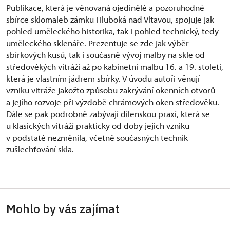
Publikace, která je věnovaná ojedinělé a pozoruhodné
sbírce sklomaleb zámku Hluboká nad Vltavou, spojuje jak
pohled uměleckého historika, tak i pohled technický, tedy
uměleckého sklenáře. Prezentuje se zde jak výběr
sbírkových kusů, tak i současně vývoj malby na skle od
středověkých vitráží až po kabinetní malbu 16. a 19. století,
která je vlastním jádrem sbírky. V úvodu autoři věnují
vzniku vitráže jakožto způsobu zakrývání okenních otvorů
a jejího rozvoje při výzdobě chrámových oken středověku.
Dále se pak podrobně zabývají dílenskou praxí, která se
u klasických vitráží prakticky od doby jejich vzniku
v podstatě nezměnila, včetně současných technik
zušlechťování skla.
Mohlo by vás zajímat