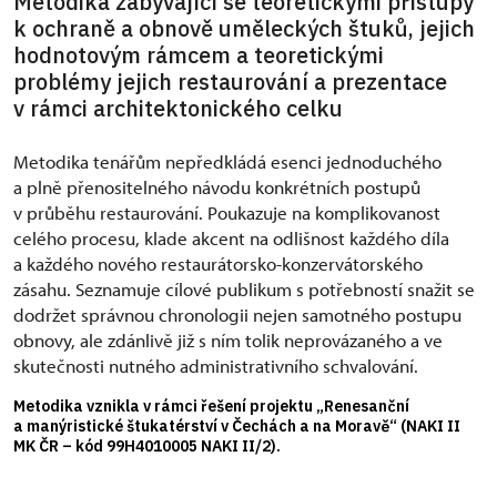
Metodika zabývající se teoretickými přístupy
k ochraně a obnově uměleckých štuků, jejich
hodnotovým rámcem a teoretickými
problémy jejich restaurování a prezentace
v rámci architektonického celku
Metodika tenářům nepředkládá esenci jednoduchého
a plně přenositelného návodu konkrétních postupů
v průběhu restaurování. Poukazuje na komplikovanost
celého procesu, klade akcent na odlišnost každého díla
a každého nového restaurátorsko-konzervátorského
zásahu. Seznamuje cílové publikum s potřebností snažit se
dodržet správnou chronologii nejen samotného postupu
obnovy, ale zdánlivě již s ním tolik neprovázaného a ve
skutečnosti nutného administrativního schvalování.
Metodika vznikla v rámci řešení projektu „Renesanční
a manýristické štukatérství v Čechách a na Moravě“ (NAKI II
MK ČR – kód 99H4010005 NAKI II/2).