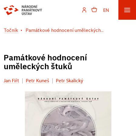
EN
Točník
Památkové hodnocení uměleckých...
Památkové hodnocení
uměleckých štuků
Jan Fiřt
|
Petr Kuneš
|
Petr Skalický