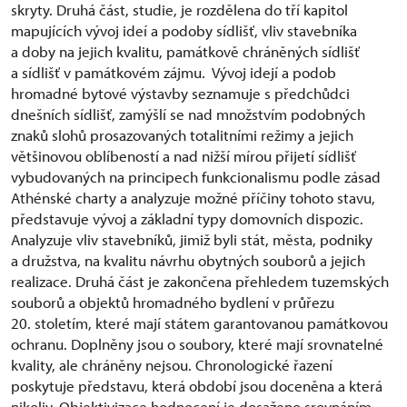
skryty. Druhá část, studie, je rozdělena do tří kapitol
mapujících vývoj ideí a podoby sídlišť, vliv stavebníka
a doby na jejich kvalitu, památkově chráněných sídlišť
a sídlišť v památkovém zájmu. Vývoj idejí a podob
hromadné bytové výstavby seznamuje s předchůdci
dnešních sídlišť, zamýšlí se nad množstvím podobných
znaků slohů prosazovaných totalitními režimy a jejich
většinovou oblíbeností a nad nižší mírou přijetí sídlišť
vybudovaných na principech funkcionalismu podle zásad
Athénské charty a analyzuje možné příčiny tohoto stavu,
představuje vývoj a základní typy domovních dispozic.
Analyzuje vliv stavebníků, jimiž byli stát, města, podniky
a družstva, na kvalitu návrhu obytných souborů a jejich
realizace. Druhá část je zakončena přehledem tuzemských
souborů a objektů hromadného bydlení v průřezu
20. stoletím, které mají státem garantovanou památkovou
ochranu. Doplněny jsou o soubory, které mají srovnatelné
kvality, ale chráněny nejsou. Chronologické řazení
poskytuje představu, která období jsou doceněna a která
nikoliv. Objektivizace hodnocení je dosaženo srovnáním