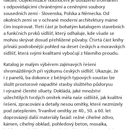
s odpovídajícími chráněnými a ceněnými soubory
sousedních zemí - Slovenska, Polska a Německa. Od
okolních zemí se v ochraně moderní architektury máme
čím inspirovat. Třetí část je bohatým katalogem stavebních
a funkčních prvků sídlišť, který odhaluje, kde všude se
mohou skrývat dosud přehlížené půvaby. Čtvrtá část knihy
přináší podrobnější pohled na deset českých a moravských
sídlišť, která svými kvalitami vybočují z hlavního proudu.
Katalog je malým výběrem zajímavých řešení
shromážděných při výzkumu českých sídlišť. Ukazuje, že
i z panelů, ba dokonce z běžných typových soustav lze
složit prostorově nápadité stavby složitého půdorysu
i výrazně členité siluety. Dokládá, jaké množství
ušlechtilých tvrdých omítek měla naše sídliště, jak kvalitní
řešení, zpracování a detaily nesou omítky, které nezmizely
pod zateplením. Trvanlivé omítky ze 40., 50. a 60. let
doprovázejí další materiály fasád: režné cihelné zdivo,
kámen, cihelný obklad, pohledový beton, mosaika,