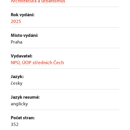
Architektura a urbanismus
Rok vydání:
2025
Místo vydání:
Praha
Vydavatel:
NPÚ, ÚOP středních Čech
Jazyk:
česky
Jazyk resumé:
anglicky
Počet stran:
352