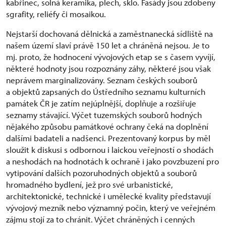
kabřinec, solná keramika, plech, sklo. Fasády jsou zdobeny
sgrafity, reliéfy či mosaikou.
Nejstarší dochovaná dělnická a zaměstnanecká sídliště na
našem území slaví právě 150 let a chráněná nejsou. Je to
mj. proto, že hodnocení vývojových etap se s časem vyvíjí,
některé hodnoty jsou rozpoznány záhy, některé jsou však
neprávem marginalizovány. Seznam českých souborů
a objektů zapsaných do Ústředního seznamu kulturních
památek ČR je zatím nejúplnější, doplňuje a rozšiřuje
seznamy stávající. Výčet tuzemských souborů hodných
nějakého způsobu památkové ochrany čeká na doplnění
dalšími badateli a nadšenci. Prezentovaný korpus by měl
sloužit k diskusi s odbornou i laickou veřejností o shodách
a neshodách na hodnotách k ochraně i jako povzbuzení pro
vytipování dalších pozoruhodných objektů a souborů
hromadného bydlení, jež pro své urbanistické,
architektonické, technické i umělecké kvality představují
vývojový mezník nebo významný počin, který ve veřejném
zájmu stojí za to chránit. Výčet chráněných i cenných