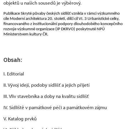
objektů u našich sousedů je výběrový.
Publikace Skryté půvaby českých sídlišť vznikla v rámci výzkumného
cíle Moderní architektura 20. století, dílčí cíl VI. 3 Urbanistické celky,
financovaného z institucionální podpory dlouhodobého koncepčního
rozvoje výzkumné organizace (IP DKRVO) poskytnuté NPÚ
Ministerstvem kultury ČR.
Obsah:
I. Editorial
II. Vývoj idejí, podoby sídlišť a jejich přijetí
III. Vliv stavebníka a doby na kvalitu sídlišť
IV. Sídliště v památkové péči a památkovém zájmu
V. Katalog prvků