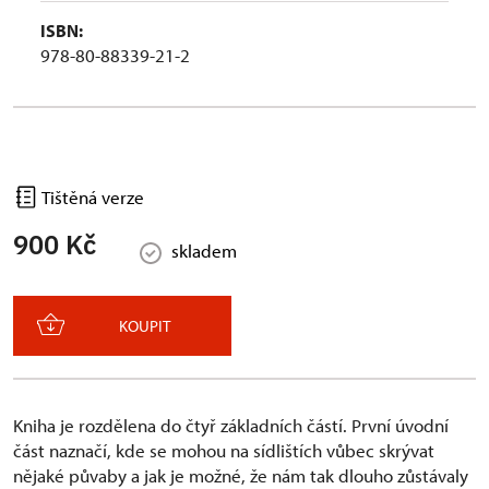
ISBN:
978-80-88339-21-2
Tištěná verze
900 Kč
skladem
KOUPIT
Kniha je rozdělena do čtyř základních částí. První úvodní
část naznačí, kde se mohou na sídlištích vůbec skrývat
nějaké půvaby a jak je možné, že nám tak dlouho zůstávaly