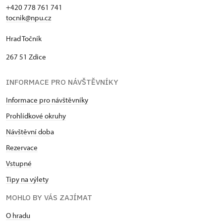
+420 778 761 741
tocnik@npu.cz
Hrad Točník
267 51 Zdice
INFORMACE PRO NÁVŠTĚVNÍKY
Informace pro návštěvníky
Prohlídkové okruhy
Návštěvní dob
a
Rezervace
Vstupné
Tipy na výlety
MOHLO BY VÁS ZAJÍMAT
O hradu