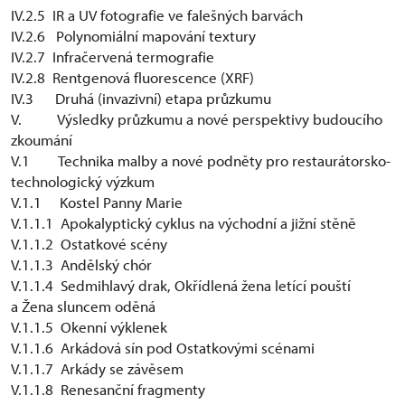
IV.2.5 IR a UV fotografie ve falešných barvách
IV.2.6 Polynomiální mapování textury
IV.2.7 Infračervená termografie
IV.2.8 Rentgenová fluorescence (XRF)
IV.3 Druhá (invazivní) etapa průzkumu
V. Výsledky průzkumu a nové perspektivy budoucího
zkoumání
V.1 Technika malby a nové podněty pro restaurátorsko-
technologický výzkum
V.1.1 Kostel Panny Marie
V.1.1.1 Apokalyptický cyklus na východní a jižní stěně
V.1.1.2 Ostatkové scény
V.1.1.3 Andělský chór
V.1.1.4 Sedmihlavý drak, Okřídlená žena letící pouští
a Žena sluncem oděná
V.1.1.5 Okenní výklenek
V.1.1.6 Arkádová sín pod Ostatkovými scénami
V.1.1.7 Arkády se závěsem
V.1.1.8 Renesanční fragmenty