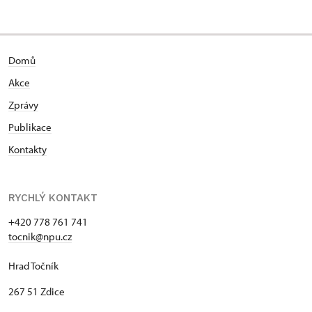
Domů
Akce
Zprávy
Publikace
Kontakty
RYCHLÝ KONTAKT
+420 778 761 741
tocnik@npu.cz
Hrad Točník
267 51 Zdice