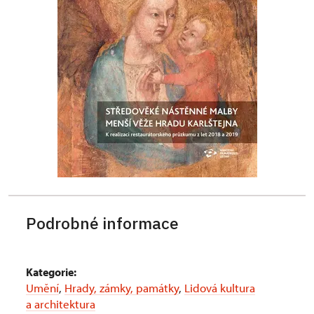
Podrobné informace
Kategorie:
Umění
,
Hrady, zámky, památky
,
Lidová kultura
a architektura