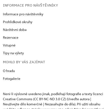
INFORMACE PRO NÁVŠTĚVNÍKY
Informace pro návštěvníky
Prohlídkové okruhy
Návštěvní dob
a
Rezervace
Vstupné
Tipy na výlety
MOHLO BY VÁS ZAJÍMAT
O hradu
Fotogalerie
Není-li výslovně uvedeno jinak, podléhají fotografie a texty
licenci
Creative Commons
(CC BY-NC-ND 3.0 CZ) (Uveďte autora |
Neužívejte dílo komerčně | Nezasahujte do díla). Při užití obsahu