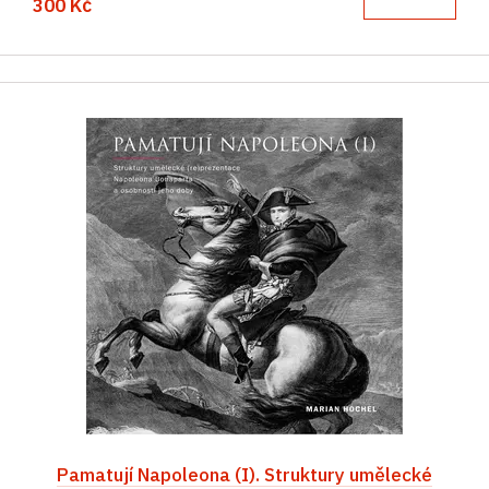
300 Kč
Pamatují Napoleona (I). Struktury umělecké