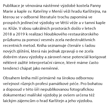
Publikace je věnována nástěnné výzdobě kostela Panny
Marie a kaple sv. Kateřiny v Menší věži hradu Karlštejna, na
kterou se v odborné literatuře trochu zapomíná ve
prospěch jedinečné výzdoby ve Větší věže a v tamní kaple
sv. Kříže. V obou sakrálních prostorách došlo v letech
2018 a 2019 k realizaci hloubkového restaurátorského
průzkumu za pomocí vesměs zcela nedestruktivních
recentních metod. Kniha seznamuje čtenáře s řadou
nových zjištění, která nás jednak zpravují o ne zcela
dobrém stavu výzdoby a zároveň nese potenciál korigovat
některé zažité interpretační rámce, které máme často
tendenci chápat jako neměnné.
Obsahem kniha míří primárně na širokou odbornou
veřejnost různých profesí památkové péče. Pro bohatou
a doposud v této šíři nepublikovanou fotografickou
dokumentaci malířské výzdoby je ovšem určena též
laickým zájemcům o hrad Karlštejn a jeho výzdobu.