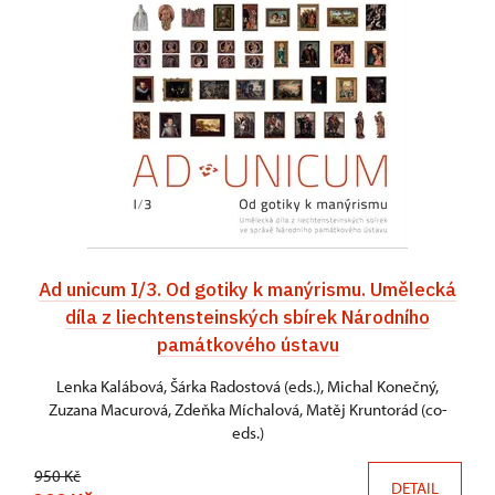
Ad unicum I/3. Od gotiky k manýrismu. Umělecká
díla z liechtensteinských sbírek Národního
památkového ústavu
Lenka Kalábová, Šárka Radostová (eds.), Michal Konečný,
Zuzana Macurová, Zdeňka Míchalová, Matěj Kruntorád (co-
eds.)
950 Kč
DETAIL